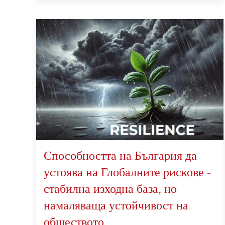
Способността на България да
устоява на Глобалните рискове -
стабилна изходна база, но
намаляваща устойчивост на
обществото