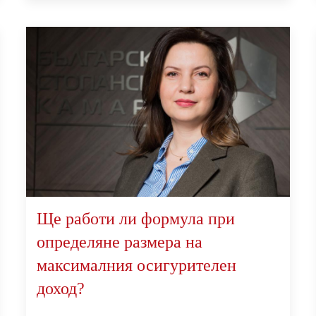
Ще работи ли формула при
определяне размера на
максималния осигурителен
доход?