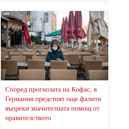
Според прогнозата на Кофас, в
Германия предстоят още фалити
въпреки значителната помощ от
правителството