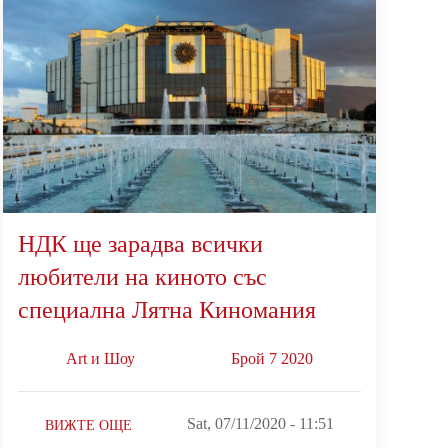
НДК ще зарадва всички
любители на киното със
специална Лятна Киномания
Art и Шоу
Брой 7 2020
Sat, 07/11/2020 - 11:51
ВИЖТЕ ОЩЕ