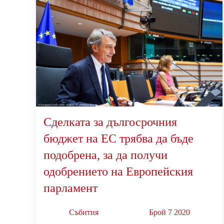
Сделката за дългосрочния
бюджет на ЕС трябва да бъде
подобрена, за да получи
одобрението на Европейския
парламент
Събития
Брой 7 2020