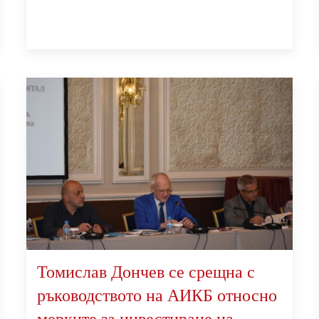
Томислав Дончев се срещна с
ръководството на АИКБ относно
мерките за инвестиране на