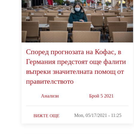
Според прогнозата на Кофас, в
Германия предстоят още фалити
въпреки значителната помощ от
правителството
Анализи
Брой 5 2021
Mon, 05/17/2021 - 11:25
ВИЖТЕ ОЩЕ