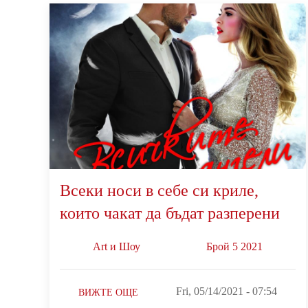
Всеки носи в себе си криле,
които чакат да бъдат разперени
Art и Шоу
Брой 5 2021
Fri, 05/14/2021 - 07:54
ВИЖТЕ ОЩЕ