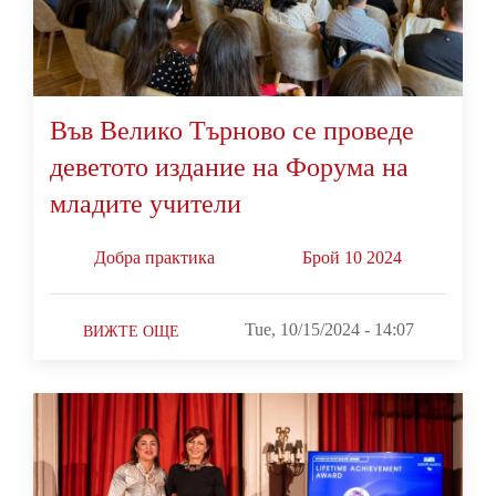
Във Велико Търново се проведе
деветото издание на Форума на
младите учители
Добра практика
Брой 10 2024
Tue, 10/15/2024 - 14:07
ВИЖТЕ ОЩЕ