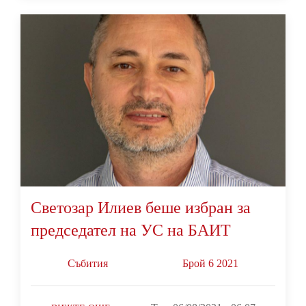
Светозар Илиев беше избран за
председател на УС на БАИТ
Събития
Брой 6 2021