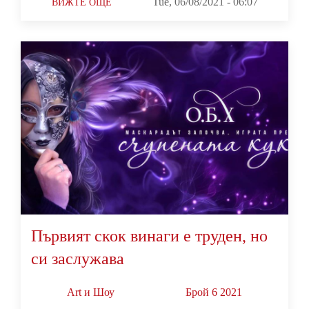
Tue, 06/08/2021 - 06:07
ВИЖТЕ ОЩЕ
Първият скок винаги е труден, но
си заслужава
Art и Шоу
Брой 6 2021