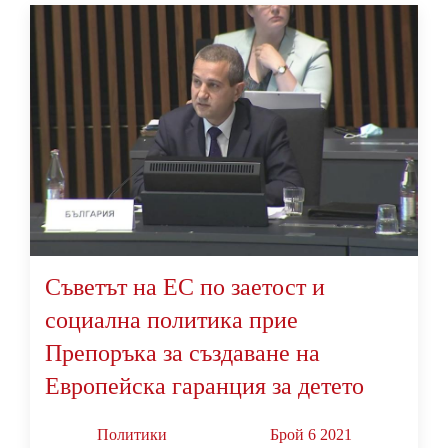
Съветът на ЕС по заетост и
социална политика прие
Препоръка за създаване на
Европейска гаранция за детето
Политики
Брой 6 2021