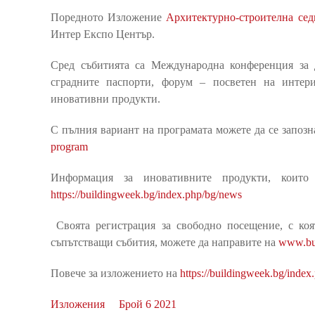
Поредното Изложение
Архитектурно-строителна се
Интер Експо Център.
Сред събитията са Международна конференция за д
сградните паспорти, форум – посветен на интер
иновативни продукти.
С пълния вариант на програмата можете да се запоз
program
Информация за иновативните продукти, коит
https://buildingweek.bg/index.php/bg/news
Своята регистрация за свободно посещение, с ко
съпътстващи събития, можете да направите на
www.bu
Повече за изложението на
https://buildingweek.bg/index
Изложения
Брой 6 2021