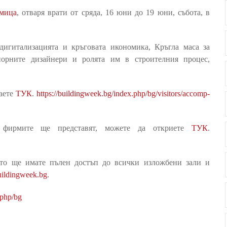
дмица
, отваря врати от сряда, 16 юни до 19 юни, събота, в
игитализацията и кръговата икономика, Кръгла маса за
иорните дизайнери и ролята им в строителния процес,
наете
ТУК
.
https://buildingweek.bg/index.php/bg/visitors/accomp-
о фирмите ще представят, можете да откриете
ТУК
.
ято ще имате пълен достъп до всички изложбени зали и
ildingweek.bg
.
.php/bg