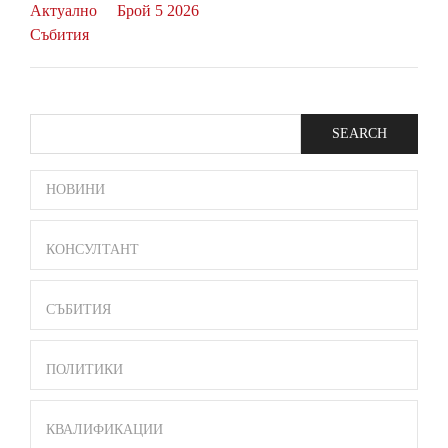
Актуално
Брой 5 2026
Събития
Search
SIDE
НОВИНИ
BAR
MENU
КОНСУЛТАНТ
СЪБИТИЯ
ПОЛИТИКИ
КВАЛИФИКАЦИИ