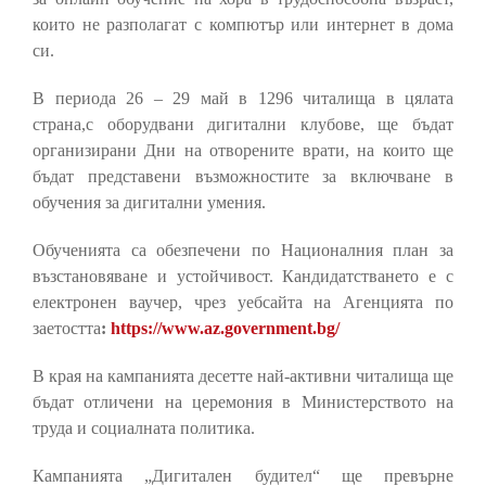
които не разполагат с компютър или интернет в дома
си.
В периода 26 – 29 май в 1296 читалища в цялата
страна,с оборудвани дигитални клубове, ще бъдат
организирани Дни на отворените врати, на които ще
бъдат представени възможностите за включване в
обучения за дигитални умения.
Обученията са обезпечени по Националния план за
възстановяване и устойчивост. Кандидатстването е с
електронен ваучер, чрез уебсайта на Агенцията по
заетостта
:
https://www.az.government.bg/
В края на кампанията десетте най-активни читалища ще
бъдат отличени на церемония в Министерството на
труда и социалната политика.
Кампанията „Дигитален будител“ ще превърне