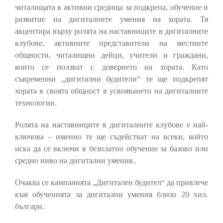
читалищата в активни средища за подкрепа, обучение и
развитие на дигиталните умения на хората. Тя
акцентира върху ролята на наставниците в дигиталните
клубове, активните представители на местните
общности, читалищни дейци, учители и граждани,
които се ползват с доверието на хората. Като
съвременни „дигитални будители“ те ще подкрепят
хората в своята общност в усвояването на дигиталните
технологии.
Ролята на наставниците в дигиталните клубове е най-
ключова – именно те ще съдействат на всеки, който
иска да се включи в безплатно обучение за базово или
средно ниво на дигитални умения..
Очаква се кампанията „Дигитален будител“ да привлече
към обученията за дигитални умения близо 20 хил.
българи.