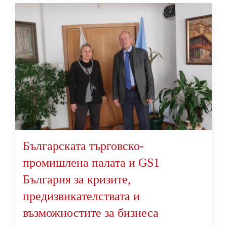
Българската търговско-
промишлена палата и GS1
България за кризите,
предизвикателствата и
възможностите за бизнеса