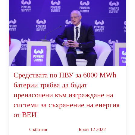
Средствата по ПВУ за 6000 MWh
батерии трябва да бъдат
пренасочени към изграждане на
системи за съхранение на енергия
от ВЕИ
Събития
Брой 12 2022