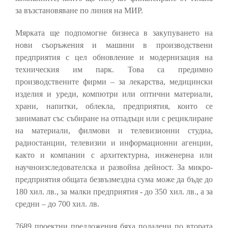
за възстановяване по линия на МИР.
Мярката ще подпомогне бизнеса в закупуването на
нови съоръжения и машини в производствени
предприятия с цел обновление и модернизация на
техническия им парк. Това са предимно
производствените фирми – за лекарства, медицински
изделия и уреди, компютри или оптични материали,
храни, напитки, облекла, предприятия, които се
занимават със събиране на отпадъци или с рециклиране
на материали, филмови и телевизионни студиа,
радиостанции, телевизии и информационни агенции,
както и компании с архитектурна, инженерна или
научноизследователска и развойна дейност. За микро-
предприятия общата безвъзмездна сума може да бъде до
180 хил. лв., за малки предприятия - до 350 хил. лв., а за
средни – до 700 хил. лв.
7689 проектни предложения бяха подадени по втората