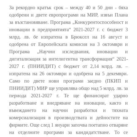
За рекордно кратък срок – между 40 и 50 дни - бяха
одобрени и двете европрограми на МИР, извън Плана
за възстановяване. Програма „Конкурентоспособност и
иновации в предприятията“ 2021-2027 г. с бюджет 3
млрд. лв. бе изпратена в Брюксел на 16 август и
одобрена от Европейската комисия на 3 октомври и
Програма „Научни изследвания, иновации и
дигитализация за интелигентна трансформация“ 2021-
2027 г. (ПНИИДИТ) с бюджет от 2,14 млрд. лв. –
изпратена на 26 октомври и одобрена на 5 декември.
Само по двете нови програми заедно (ПКИП и
ПНИИДИТ) МИР ще управлява общо над 5 млрд. лв. за
периода 2021-2027 г. Те ще финансират ударно
разработване и внедряване на иновации, както и
въвеждането на научни разработки и тяхната
комерсиализация в производствата и дейностите на
фирмите. Още след 1 януари започва поетапно отваряне
на отделните програми за кандидатстване. То се