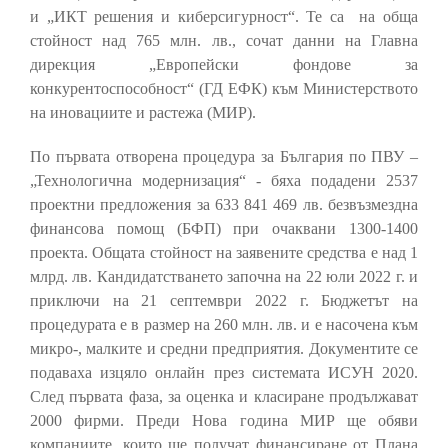
и „ИКТ решения и киберсигурност“. Те са на обща
стойност над 765 млн. лв., сочат данни на Главна
дирекция „Европейски фондове за
конкурентоспособност“ (ГД ЕФК) към Министерството
на иновациите и растежа (МИР).
По първата отворена процедура за България по ПВУ –
„Технологична модернизация“ - бяха подадени 2537
проектни предложения за 633 841 469 лв. безвъзмездна
финансова помощ (БФП) при очаквани 1300-1400
проекта. Общата стойност на заявените средства е над 1
млрд. лв. Кандидатстването започна на 22 юли 2022 г. и
приключи на 21 септември 2022 г. Бюджетът на
процедурата е в размер на 260 млн. лв. и е насочена към
микро-, малките и средни предприятия. Документите се
подаваха изцяло онлайн през системата ИСУН 2020.
След първата фаза, за оценка и класиране продължават
2000 фирми. Преди Нова година МИР ще обяви
компаниите, които ще получат финансиране от Плана