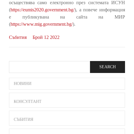
осъществява само електронно през системата ИСУН
(
https://eumis2020.government.bg/
), а повече информация
е публикувана на сайта на МИР
(
https://www.mig.government.bg/
).
Събития
Брой 12 2022
Search
SIDE
НОВИНИ
BAR
MENU
КОНСУЛТАНТ
СЪБИТИЯ