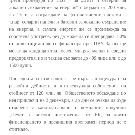
трета процедура по ПВУ - за „ВЕИ и батерии за
локално съхранение на енергия“ с бюджет от 200 млн.
лв. Тя е за изграждане на фотоволтаични системи –
т.нар. соларни панели и батерии за локално съхранение
на енергия, а самата енергия ще се произвежда за
собствена употреба, без да може да се препродава. 50%
от инвестицията ще се финансира през ПВУ. За тях ще
могат да кандидатстват освен микро-, малки и средни
предприятия, но и такива със заети до 499 лица или с до
1500 души.
Последната за тази година – четвърта - процедура е за
развойни дейности и интелектуална собственост на
стойност от 120 млн. лв. Общественото обсъждане по
нея приключи на 2 декември, а до дни се очаква да бъде
отворена за кандидатстване от компании, получили
„Печат за високи постижения“ от ЕК, за които
финансирането в предишния програмен период не е
стигнало.