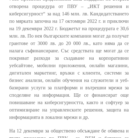
отворена процедура от ПВУ – „ИКТ решения и
киберсигурност“ за над 146 млн. лв. Кандидатстването
по мярката започна на 17 октомври 2022 г. и приключи
на 19 декември 2022 г. Бюджетът на процедурата е 30,6
млн. лв. По нея българските компании могат да получат
грантове от 3000 лв. до 20 000 лв., като няма да се
налага съфинансиране. Със средствата ще могат да се
покриват разходи за създаване на корпоративни
уебсайтове, мобилни приложения, онлайн магазини,
дигитален маркетинг, връзки с клиенти, системи за
бизнес анализи, онлайн обучения на служители и уеб-
базирани услуги за платформи и вътрешни мрежи за
споделяне на информация. Ще се финансират още
повишаване на киберсигурността, както и софтуер за
оптимизиране на управленските решения, защита на
информацията в локални мрежи и др.
На 12 декември за обществено обсъждане бе обявена и