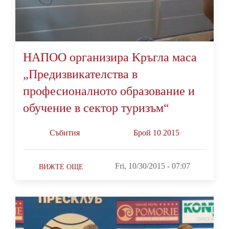
НАПОО организира Kръгла маса
„Предизвикателства в
професионалното образование и
обучение в сектор туризъм“
Събития
Брой 10 2015
Fri, 10/30/2015 - 07:07
ВИЖТЕ ОЩЕ