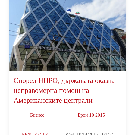
Според НПРО, държавата оказва
неправомерна помощ на
Американските централи
Бизнес
Брой 10 2015
Wed, 10/14/2015 - 04:57
ВИЖТЕ ОЩЕ