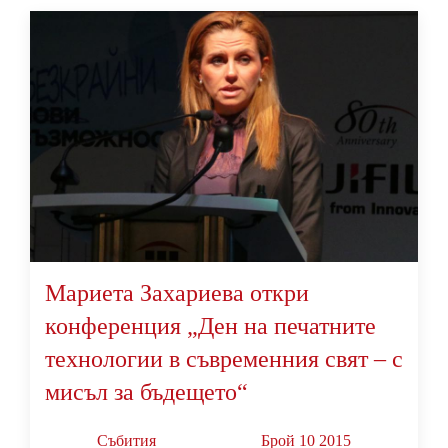
Мариета Захариева откри
конференция „Ден на печатните
технологии в съвременния свят – с
мисъл за бъдещето“
Събития
Брой 10 2015