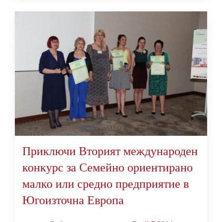
Приключи Вторият международен
конкурс за Семейно ориентирано
малко или средно предприятие в
Югоизточна Европа