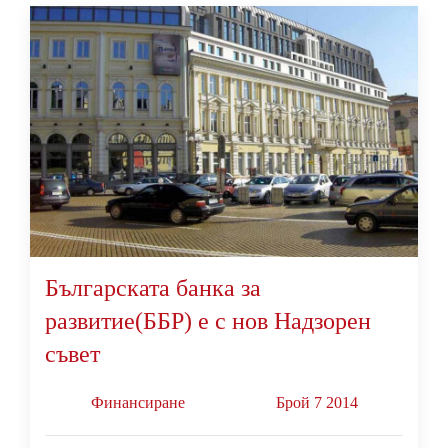
Българската банка за
развитие(ББР) е с нов Надзорен
съвет
Финансиране
Брой 7 2014