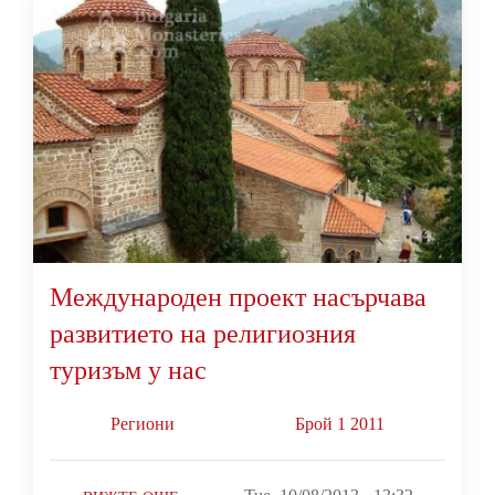
Международен проект насърчава
развитието на религиозния
туризъм у нас
Региони
Брой 1 2011