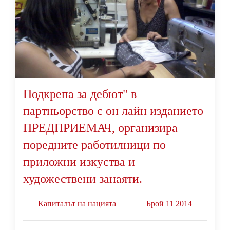
Подкрепа за дебют" в
партньорство с он лайн изданието
ПРЕДПРИЕМАЧ, организира
поредните работилници по
приложни изкуства и
художествени занаяти.
Капиталът на нацията
Брой 11 2014