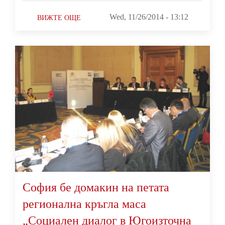
Wed, 11/26/2014 - 13:12
ВИЖТЕ ОЩЕ
София бе домакин на петата
регионална кръгла маса
„Социален диалог в Югоизточна