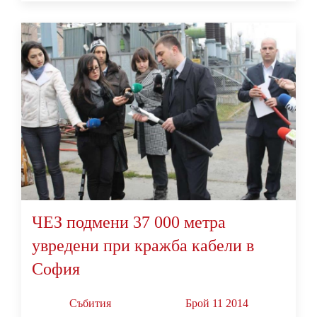
ЧЕЗ подмени 37 000 метра
увредени при кражба кабели в
София
Събития
Брой 11 2014