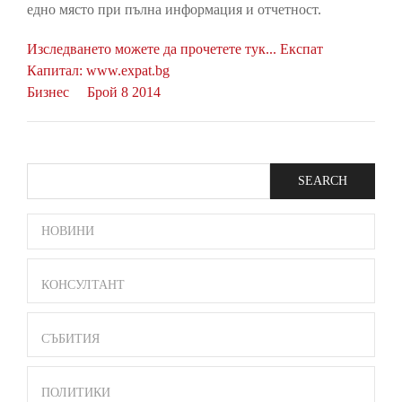
едно място при пълна информация и отчетност.
Изследването можете да прочетете тук...
Експат
Капитал: www.expat.bg
Бизнес
Брой 8 2014
Search
SIDE
НОВИНИ
BAR
MENU
КОНСУЛТАНТ
СЪБИТИЯ
ПОЛИТИКИ