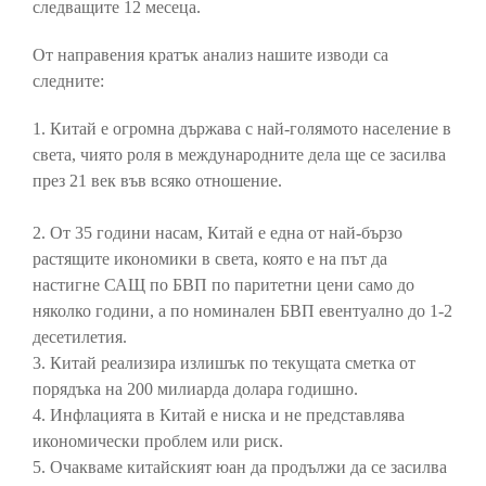
следващите 12 месеца.
От направения кратък анализ нашите изводи са
следните:
1. Китай е огромна държава с най-голямото население в
света, чиято роля в международните дела ще се засилва
през 21 век във всяко отношение.
2. От 35 години насам, Китай е една от най-бързо
растящите икономики в света, която е на път да
настигне САЩ по БВП по паритетни цени само до
няколко години, а по номинален БВП евентуално до 1-2
десетилетия.
3. Китай реализира излишък по текущата сметка от
порядъка на 200 милиарда долара годишно.
4. Инфлацията в Китай е ниска и не представлява
икономически проблем или риск.
5. Очакваме китайският юан да продължи да се засилва