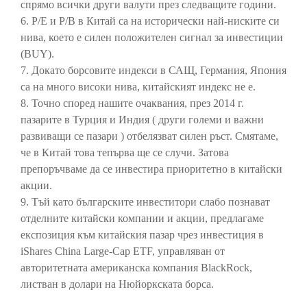
спрямо всички други валути през следващите години.
6. Р/Е и Р/В в Китай са на исторически най-ниските си
нива, което е силен положителен сигнал за инвестиции
(BUY).
7. Докато борсовите индекси в САЩ, Германия, Япония
са на много високи нива, китайският индекс не е.
8. Точно според нашите очаквания, през 2014 г.
пазарите в Турция и Индия ( други големи и важни
развиващи се пазари ) отбелязват силен ръст. Смятаме,
че в Китай това тепърва ще се случи. Затова
препоръчваме да се инвестира приоритетно в китайски
акции.
9. Тъй като българските инвеститори слабо познават
отделните китайски компании и акции, предлагаме
експозиция към китайския пазар чрез инвестиция в
iShares China Large-Cap ETF, управляван от
авторитетната американска компания BlackRock,
листван в долари на Нюйоркската борса.