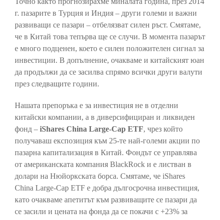
Точно както прогнозирахме миналата година, през 2014
г. пазарите в Турция и Индия – други големи и важни
развиващи се пазари – отбелязват силен ръст. Смятаме,
че в Китай това тепърва ще се случи. В момента пазарът
е много подценен, което е силен положителен сигнал за
инвестиции. В допълнение, очакваме и китайският юан
да продължи да се засилва спрямо всички други валути
през следващите години.
Нашата препоръка е за инвестиция не в отделни
китайски компании, а в диверсифициран и ликвиден
фонд –
iShares China Large-Cap ETF
, чрез който
получаваш експозиция към 25-те най-големи акции по
пазарна капитализация в Китай. Фондът се управлява
от американската компания BlackRock и е листван в
долари на Нюйоркската борса. Смятаме, че iShares
China Large-Cap ETF е добра дългосрочна инвестиция,
като очакваме апетитът към развиващите се пазари да
се засили и цената на фонда да се покачи с +23% за