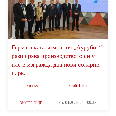
Германската компания „Аурубис“
разширява производството си у
нас и изгражда два нови соларни
парка
Бизнес
Брой 4 2024
Fri, 04/26/2024 - 09:33
ВИЖТЕ ОЩЕ