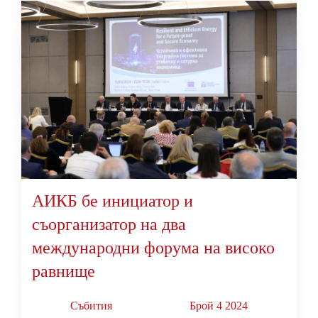
АИКБ бе инициатор и
съорганизатор на два
международни форума на високо
равнище
Събития
Брой 4 2024