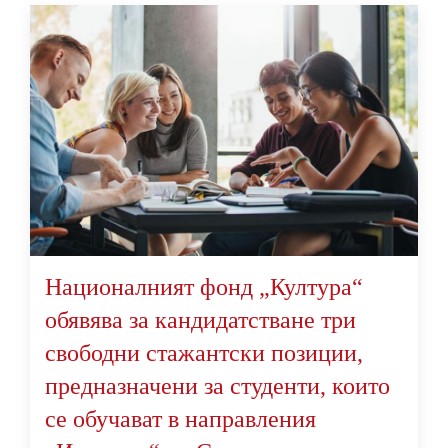
Националният фонд „Култура“
обявява за кандидатстване три
свободни стажантски позиции,
предназначени за студенти, които
се обучават в направления