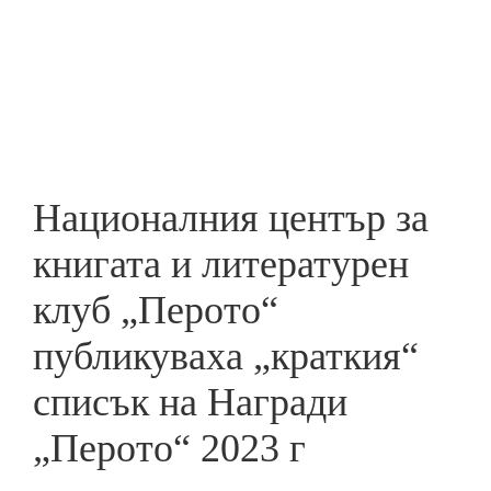
Skip
to
ПРЕДПРИЕМАЧ
main
content
Националния център за
книгата и литературен
клуб „Перото“
публикуваха „краткия“
списък на Награди
„Перото“ 2023 г