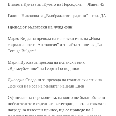
Виолета Кунева за „Кучето на Персефона” – Жанет 45
Галина Николова за „Въображаеми градини” – изд. ДА
Превод от български на чужд език:
Марко Видал за превода на испански език на „Нова
социална поези. Антология” и за сайта за поезия „La
Tortuga Bulgara”
Мария Вутова за превода на испански език
„Времеубежище” на Георги Господинов
Джорджа Спадони за превода на италиански език на
„Всички на носа на гемията” на Деян Енев
Официалната церемонията, на която ще бъдат обявени
победителите в отделните категории, както и голямата
награда за цялостен принос
, ще се проведе на 2