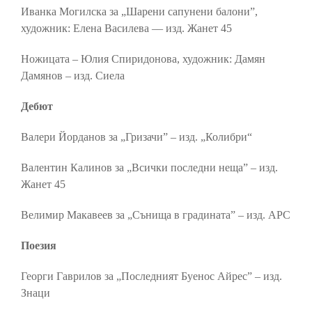
Иванка Могилска за „Шарени сапунени балони”,
художник: Елена Василева –– изд. Жанет 45
Ножицата – Юлия Спиридонова, художник: Дамян
Дамянов – изд. Сиела
Дебют
Валери Йорданов за „Гризачи” – изд. „Колибри“
Валентин Калинов за „Всички последни неща” – изд.
Жанет 45
Велимир Макавеев за „Сънища в градината” – изд. АРС
Поезия
Георги Гаврилов за „Последният Буенос Айрес” – изд.
Знаци