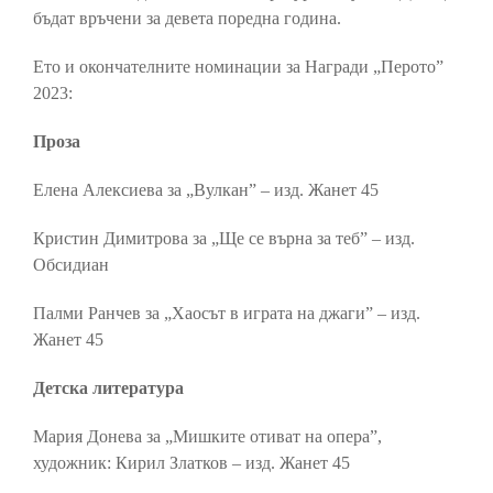
бъдат връчени за девета поредна година.
Ето и окончателните номинации за Награди „Перото”
2023:
Проза
Елена Алексиева за „Вулкан” – изд. Жанет 45
Кристин Димитрова за „Ще се върна за теб” – изд.
Обсидиан
Палми Ранчев за „Хаосът в играта на джаги” – изд.
Жанет 45
Детска литература
Мария Донева за „Мишките отиват на опера”,
художник: Кирил Златков – изд. Жанет 45