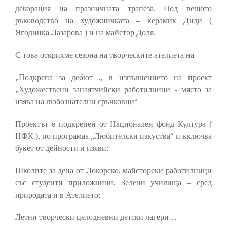
декорация на празничната трапеза. Под вещото
ръководство на художничката – керамик Диди (
Ягодинка Лазарова ) и на майстор Доля.
С това открихме сезона на творческите ателиета на
„Подкрепа за дебют „ в изпълнението на проект
„Художествени занаятчийски работилници - място за
изява на любознателни сръчковци“
Проектът е подкрепен от Национален фонд Култура (
НФК ), по програмаа „Любителски изкуства“ и включва
букет от дейности и изяви:
Школите за деца от Локорско, майсторски работилници
със студенти приложници, Зелени училища – сред
природата и в Ателието;
Летни творчески целодневни детски лагери…