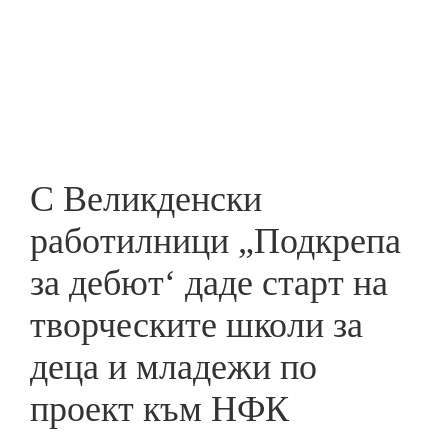
Skip
to
ПРЕДПРИЕМАЧ
main
content
С Великденски
работилници „Подкрепа
за дебют‘ даде старт на
творческите школи за
деца и младежи по
проект към НФК