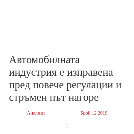
Skip
to
ПРЕДПРИЕМАЧ
main
content
Aвтомобилната
индустрия е изправена
пред повече регулации и
стръмен път нагоре
Анализи
Брой 12 2019