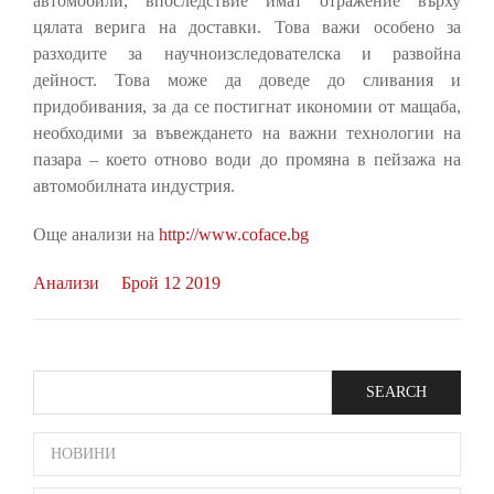
автомобили, впоследствие имат отражение върху
цялата верига на доставки. Това важи особено за
разходите за научноизследователска и развойна
дейност. Това може да доведе до сливания и
придобивания, за да се постигнат икономии от мащаба,
необходими за въвеждането на важни технологии на
пазара – което отново води до промяна в пейзажа на
автомобилната индустрия.
Още анализи на
http://www.coface.bg
Анализи
Брой 12 2019
Search
SIDE
НОВИНИ
BAR