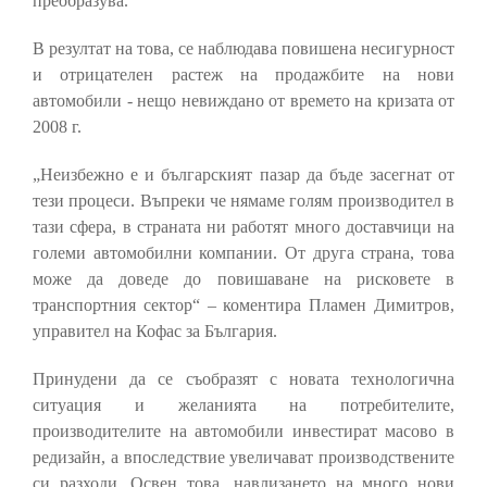
преобразува.
В резултат на това, се наблюдава повишена несигурност
и отрицателен растеж на продажбите на нови
автомобили - нещо невиждано от времето на кризата от
2008 г.
„Неизбежно е и българският пазар да бъде засегнат от
тези процеси. Въпреки че нямаме голям производител в
тази сфера, в страната ни работят много доставчици на
големи автомобилни компании. От друга страна, това
може да доведе до повишаване на рисковете в
транспортния сектор“ – коментира Пламен Димитров,
управител на Кофас за България.
Принудени да се съобразят с новата технологична
ситуация и желанията на потребителите,
производителите на автомобили инвестират масово в
редизайн, а впоследствие увеличават производствените
си разходи. Освен това, навлизането на много нови