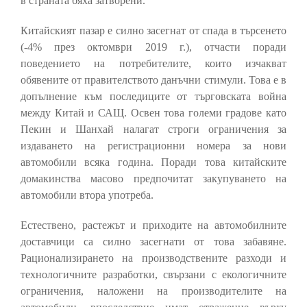
в страната бяха затворени.
Китайският пазар е силно засегнат от спада в търсенето
(-4% през октомври 2019 г.), отчасти поради
поведението на потребителите, които изчакват
обявените от правителството данъчни стимули. Това е в
допълнение към последиците от търговската война
между Китай и САЩ. Освен това големи градове като
Пекин и Шанхай налагат строги ограничения за
издаването на регистрационни номера за нови
автомобили всяка година. Поради това китайските
домакинства масово предпочитат закупуването на
автомобили втора употреба.
Естествено, растежът и приходите на автомобилните
доставчици са силно засегнати от това забавяне.
Рационализирането на производствените разходи и
технологичните разработки, свързани с екологичните
ограничения, наложени на производителите на