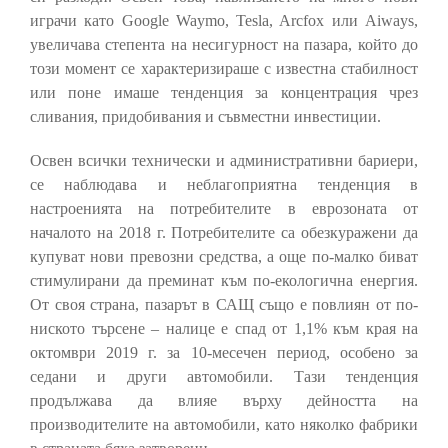
играчи като Google Waymo, Tesla, Arcfox или Aiways,
увеличава степента на несигурност на пазара, който до
този момент се характеризираше с известна стабилност
или поне имаше тенденция за концентрация чрез
сливания, придобивания и съвместни инвестиции.
Освен всички технически и административни бариери,
се наблюдава и неблагоприятна тенденция в
настроенията на потребителите в еврозоната от
началото на 2018 г. Потребителите са обезкуражени да
купуват нови превозни средства, а още по-малко биват
стимулирани да преминат към по-екологична енергия.
От своя страна, пазарът в САЩ също е повлиян от по-
ниското търсене – налице е спад от 1,1% към края на
октомври 2019 г. за 10-месечен период, особено за
седани и други автомобили. Тази тенденция
продължава да влияе върху дейността на
производителите на автомобили, като няколко фабрики