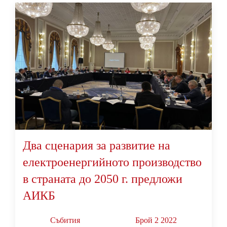
Два сценария за развитие на
електроенергийното производство
в страната до 2050 г. предложи
АИКБ
Събития
Брой 2 2022