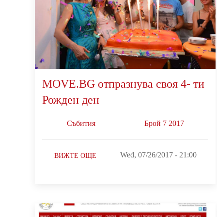
MOVE.BG отпразнува своя 4- ти
Рожден ден
Събития
Брой 7 2017
Wed, 07/26/2017 - 21:00
ВИЖТЕ ОЩЕ