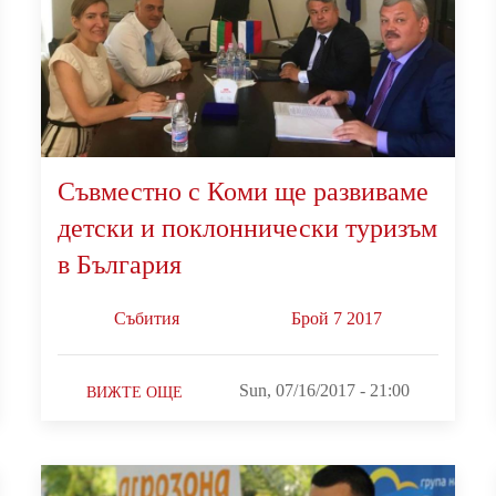
Съвместно с Коми ще развиваме
детски и поклоннически туризъм
в България
Събития
Брой 7 2017
Sun, 07/16/2017 - 21:00
ВИЖТЕ ОЩЕ