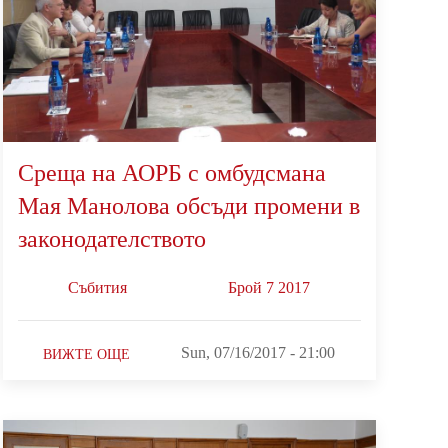
Среща на АОРБ с омбудсмана
Мая Манолова обсъди промени в
законодателството
Събития
Брой 7 2017
Sun, 07/16/2017 - 21:00
ВИЖТЕ ОЩЕ