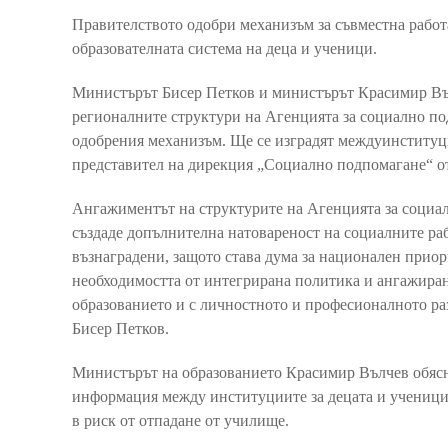
Правителството одобри механизъм за съвместна работ
образователната система на деца и ученици.
Министърът Бисер Петков и министърът Красимир Въл
регионалните структури на Агенцията за социално под
одобрения механизъм. Ще се изградят междуинституц
представител на дирекция „Социално подпомагане“ от
Ангажиментът на структурите на Агенцията за социа
създаде допълнителна натовареност на социалните раб
възнаградени, защото става дума за национален приор
необходимостта от интегрирана политика и ангажиран
образованието и с личностното и професионалното раз
Бисер Петков.
Министърът на образованието Красимир Вълчев обясни,
информация между институциите за децата и учениците
в риск от отпадане от училище.