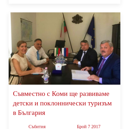
Съвместно с Коми ще развиваме
детски и поклоннически туризъм
в България
Събития
Брой 7 2017