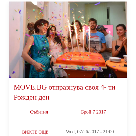
MOVE.BG отпразнува своя 4- ти
Рожден ден
Събития
Брой 7 2017
Wed, 07/26/2017 - 21:00
ВИЖТЕ ОЩЕ