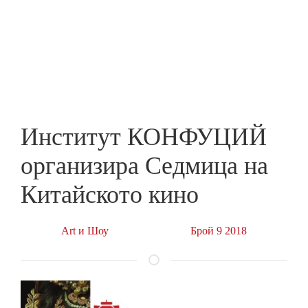
Skip
to
ПРЕДПРИЕМАЧ
main
content
Институт КОНФУЦИЙ
организира Седмица на
Китайското кино
Art и Шоу
Брой 9 2018