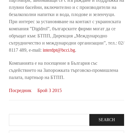
партньори, занимаващи се с изграждане и поддръжка на
плувни басейни, включително и с производители на
безалкохолни напитки и вода, плодове и зеленчуци.
При интерес за установяване на контакт с украинската
компания ”Digidrol”, българските фирми могат да се
обръщат към: БТПП, Дирекция „Международно
сътрудничество и международни организации”, тел.: 02/
8117 489, e-mail:
interdpt@bcci.bg
.
Компанията е на посещение в България със
съдействието на Запорожката търговско-промишлена
палата, партньор на БТПП.
Посредник
Брой 3 2015
Search