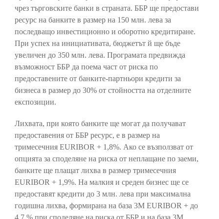
чрез търговските банки в страната. ББР ще предостави
ресурс на банките в размер на 150 млн. лева за
последващо инвестиционно и оборотно кредитиране.
При успех на инициативата, бюджетът й ще бъде
увеличен до 350 млн. лева. Програмата предвижда
възможност ББР да поема част от риска по
предоставените от банките-партньори кредити за
бизнеса в размер до 30% от стойността на отделните
експозиции.
Лихвата, при която банките ще могат да получават
предоставения от ББР ресурс, е в размер на
тримесечния EURIBOR + 1,8%. Ако се възползват от
опцията за споделяне на риска от неплащане по заеми,
банките ще плащат лихва в размер тримесечния
EURIBOR + 1,9%. На малкия и среден бизнес ще се
предоставят кредити до 3 млн. лева при максимална
годишна лихва, формирана на база 3М EURIBOR + до
4,7 % при споделяне на риска от ББР и на база 3М