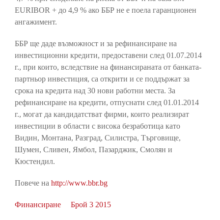
EURIBOR + до 4,9 % ако ББР не е поела гаранционен
ангажимент.
ББР ще даде възможност и за рефинансиране на
инвестиционни кредити, предоставени след 01.07.2014
г., при които, вследствие на финансираната от банката-
партньор инвестиция, са открити и се поддържат за
срока на кредита над 30 нови работни места. За
рефинансиране на кредити, отпуснати след 01.01.2014
г., могат да кандидатстват фирми, които реализират
инвестиции в области с висока безработица като
Видин, Монтана, Разград, Силистра, Търговище,
Шумен, Сливен, Ямбол, Пазарджик, Смолян и
Кюстендил.
Повече на
http://www.bbr.bg
Финансиране
Брой 3 2015