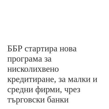
Skip
to
ПРЕДПРИЕМАЧ
main
content
ББР стартира нова
програма за
нисколихвено
кредитиране, за малки и
средни фирми, чрез
търговски банки