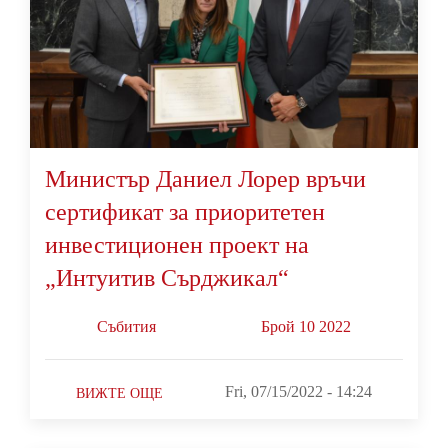
Министър Даниел Лорер връчи
сертификат за приоритетен
инвестиционен проект на
„Интуитив Сърджикал“
Събития
Брой 10 2022
Fri, 07/15/2022 - 14:24
ВИЖТЕ ОЩЕ