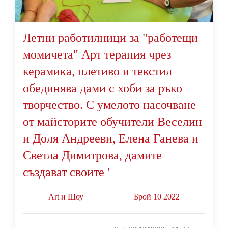
Летни работилници за "работещи
момичета" Арт терапия чрез
керамика, плетиво и текстил
обединява дами с хоби за ръко
творчество. С умелото насочване
от майсторите обучители Веселин
и Доля Андрееви, Елена Ганева и
Светла Димитрова, дамите
създават своите '
Art и Шоу
Брой 10 2022