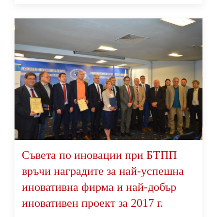
Съвета по иновации при БТПП
връчи наградите за най-успешна
иновативна фирма и най-добър
иновативен проект за 2017 г.