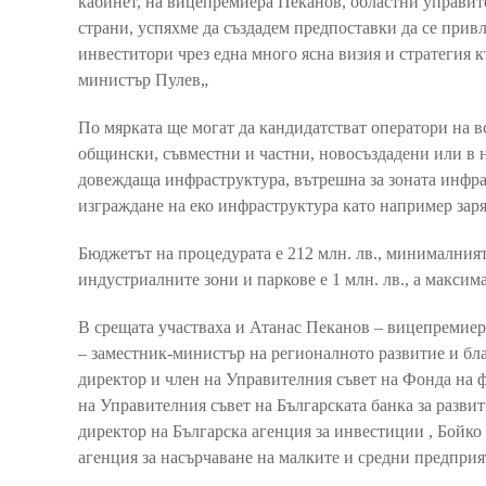
кабинет, на вицепремиера Пеканов, областни управит
страни, успяхме да създадем предпоставки да се при
инвеститори чрез една много ясна визия и стратегия к
министър Пулев„
По мярката ще могат да кандидатстват оператори на в
общински, съвместни и частни, новосъздадени или в 
довеждаща инфраструктура, вътрешна за зоната инфрас
изграждане на еко инфраструктура като например зар
Бюджетът на процедурата е 212 млн. лв., минималният
индустриалните зони и паркове е 1 млн. лв., а максима
В срещата участваха и Атанас Пеканов – вицепремиер
– заместник-министър на регионалното развитие и бл
директор и член на Управителния съвет на Фонда на 
на Управителния съвет на Българската банка за разви
директор на Българска агенция за инвестиции , Бойк
агенция за насърчаване на малките и средни предпр