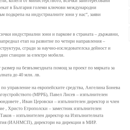
ели, колеги от министерството, всички заинтересовани
влекат в България големи ключови международни
ъм подкрепа на индустриалните зони у нас“, заяви
сички индустриални зони и паркове в страната – държавни,
напреднал етап на развитие по четири направления –
труктура, сгради за научно-изследователска дейност и
ядни станции за електро мобили.
 размер на безвъзмездната помощ за проект по мярката за
лната до 40 млн. лв.
 по управление на европейските средства, Ангелина Бонева
агоустройството (МРРБ), Павел Лисев – изпълнителен
фондовете , Иван Церовски – изпълнителен директор и член
тие , Христо Етрополски – заместник изпълнителен
о Таков – изпълнителен директор на Изпълнителната
иятия (ИАНМСП), директори на дирекции в МИР.