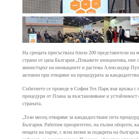
На срещата присъстваха близо 200 представители на м
страни от цяла България „Покажете инициатива, ние см
министърът на иновациите и растежа Александър Пуле
активни при отваряне на процедурата за кандидатств
Събитието се проведе в София Тех Парк във връзка с
процедури от Плана за възстановяване и устойчивост 
страната.
„Този месец отваряме за кандидатстване пета процедур
България. Работим приоритетно, на пълни обороти, ка
нещата на парче, с ясна визия за подкрепа на българ