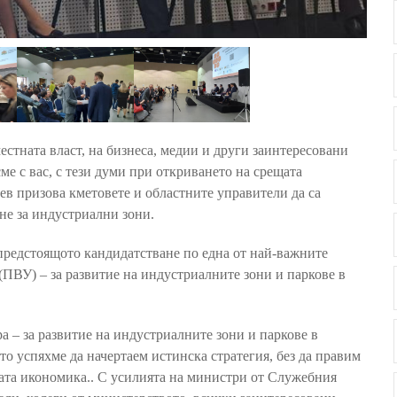
естната власт, на бизнеса, медии и други заинтересовани
е с вас, с
тези думи при откриването на срещата
в призова кметовете и областните управители да са
ане за индустриални зони.
 предстоящото кандидатстване по една от най-важните
(ПВУ) – за развитие на индустриалните зони и паркове в
а – за развитие на индустриалните зони и паркове в
то успяхме да начертаем истинска стратегия, без да правим
ската икономика.. С усилията на министри от Служебния