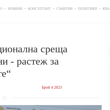
in
О
НОВИНИ
КОНСУЛТАНТ
СЪБИТИЯ
ПОЛИТИКИ
КВА
igation
ционална среща
и - растеж за
те“
Брой 4 2023