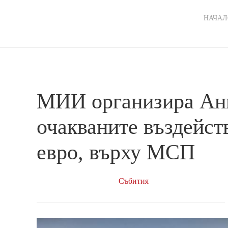
Ma
НАЧАЛ
nav
МИИ организира Анк
очакваните въздейст
евро, върху МСП
Събития