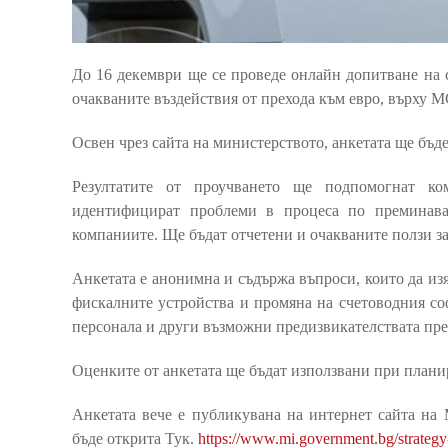
До 16 декември ще се проведе онлайн допитване на 
очакваните въздействия от прехода към евро, върху 
Освен чрез сайта на министерството, анкетата ще бъд
Резултатите от проучването ще подпомогнат ко
идентифицират проблеми в процеса по преминаван
компаниите. Ще бъдат отчетени и очакваните ползи за
Анкетата е анонимна и съдържа въпроси, които да изя
фискалните устройства и промяна на счетоводния со
персонала и други възможни предизвикателствата пре
Оценките от анкетата ще бъдат използвани при плани
Анкетата вече е публикувана на интернет сайта на
бъде открита Тук.
https://www.mi.government.bg/strategy