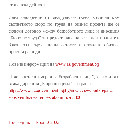
стопанска дейност.
След одобрение от междуведомствена комисия към
съответното бюро по труда на бизнес проекта ще се
сключи договор между безработното лице и дирекция
„Бюро по труда” за предоставяне на регламентираните в
Закона за насърчаване на заетостта и заложени в бизнес
проекта разходи.
Повече информация на
www.az.government.bg
„Насърчителни мерки за безработни лица”, както и във
всяка дирекция „Бюро по труда” в страната.
https://www.az.government.bg/bg/news/view/podkrepa-za-
sobstven-biznes-na-bezrabotni-lica-3800
Посредник
Брой 2 2022