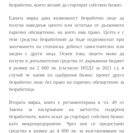
безработни, които желаят да стартират собствен бизнес.
Едната мярка дава възможност безработно лице да
получи наведнъж цялото или остатъка от дължимото
парично обезщетение, на което има право. Целта е с
тези средства безработният да бъде подпомогнат при
започването на стопанска дейност самостоятелно или
заедно с други лица. Освен това, лицето може да
получи и допълнителни средства от държавния бюджет
в размер на 2 600 лв. (съгласно НПДЗ за 2021 г.), в
случай че наеме по одобрения бизнес проект друго
безработно лице без право на парично обезщетение за
безработица.
Втората мярка, която е регламентирана в чл. 49 от
Закона за насърчаване на заетостта, подкрепя
безработните, които искат да стартират собствен бизнес
като микропредприятие. Чрез нея се предоставят
средства в размер до 4 000 лв. за възстановяване на