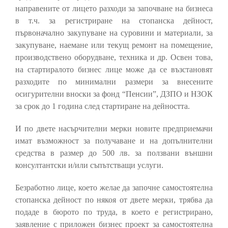
направените от лицето разходи за започване на бизнеса
в т.ч. за регистриране на стопанска дейност,
първоначално закупуване на суровини и материали, за
закупуване, наемане или текущ ремонт на помещение,
производствено оборудване, техника и др. Освен това,
на стартиралото бизнес лице може да се възстановят
разходите по минимални размери за внесените
осигурителни вноски за фонд “Пенсии”, ДЗПО и НЗОК
за срок до 1 година след стартиране на дейността.
И по двете насърчителни мерки новите предприемачи
имат възможност за получаване и на допълнителни
средства в размер до 500 лв. за ползвани външни
консултантски и/или съпътстващи услуги.
Безработно лице, което желае да започне самостоятелна
стопанска дейност по някоя от двете мерки, трябва да
подаде в бюрото по труда, в което е регистрирано,
заявление с приложен бизнес проект за самостоятелна