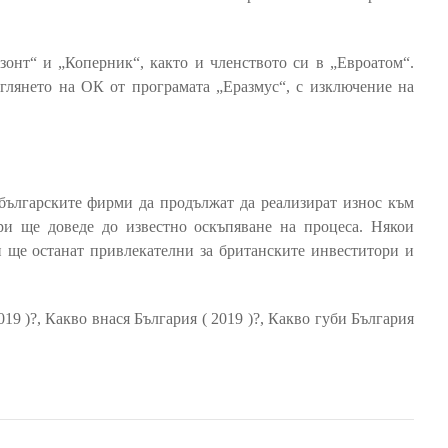
онт“ и „Коперник“, както и членството си в „Евроатом“.
теглянето на ОК от програмата „Еразмус“, с изключение на
българските фирми да продължат да реализират износ към
и ще доведе до известно оскъпяване на процеса. Някои
 ще останат привлекателни за британските инвеститори и
19 )?, Какво внася България ( 2019 )?, Какво губи България