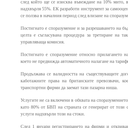
след който ще се изисква въвеждане на 10% мито, в
надхвърля 55%. ЕК разработи инструмент за самооце
се ползва в началния период след влизане на споразум
Постигнато е споразумение и за разрешаването на бъ
целта е съгласувана процедура за третиране на так
управляваща комисия.
Постигнато е споразумение относно прилагането н
което не предвижда автоматичното налагане на тариф
Продължава се валидността на съществуващите дог
каботажните права на британските превозвачи, ко
транспортни фирми да заемат тази пазарна ниша.
Услугите не са включени в обхвата на споразумението
като 80% от БВП на страната се генерират от този 
услуги надхвърли този на стоки.
След 1 януари регистрирането на фирми и откриван