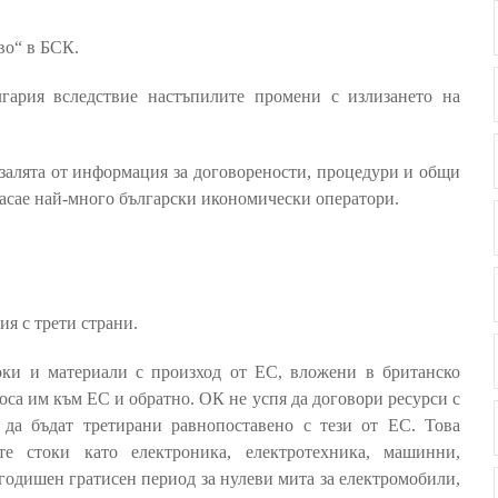
во“ в БСК.
лгария вследствие настъпилите промени с излизането на
 залята от информация за договорености, процедури и общи
касае най-много български икономически оператори.
ия с трети страни.
оки и материали с произход от ЕС, вложени в британско
оса им към ЕС и обратно. ОК не успя да договори ресурси с
да бъдат третирани равнопоставено с тези от ЕС. Това
те стоки като електроника, електротехника, машинни,
годишен гратисен период за нулеви мита за електромобили,