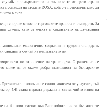
 случай, че съдържанието на компоненти от трети страни
нка произхода на стоките ROSA, който е препоръчително да
ението в сила.
дещи спорове относно търговските правила и стандарти. За
ива случаи, като се очаква и създаването на двустранна
а минимални екологични, социални и трудови стандарти,
ни санкции в случай на неспазването им.
оворености по отношение на транспорта. Ограничават се
ето може да се окаже добра възможност за българските
. Британската икономика е силно зависима от услугите, тъй
сектор. ОК стана първата държава в света, чийто износ на
е на банкови сметки във Великобритания за българските