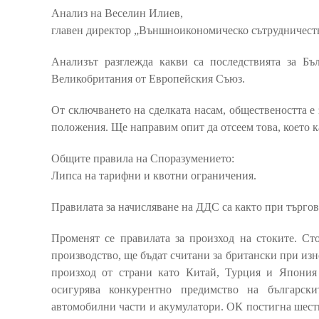
Анализ на Веселин Илиев,
главен директор „Външноикономическо сътрудничест
Анализът разглежда какви са последствията за Бъ
Великобритания от Европейския Съюз.
От сключването на сделката насам, обществеността е
положения. Ще направим опит да отсеем това, което 
Общите правила на Споразумението:
Липса на тарифни и квотни ограничения.
Правилата за начисляване на ДДС са както при търгов
Променят се правилата за произход на стоките. Ст
производство, ще бъдат считани за британски при изн
произход от страни като Китай, Турция и Япония 
осигурява конкурентно предимство на български
автомобилни части и акумулатори. ОК постигна шест