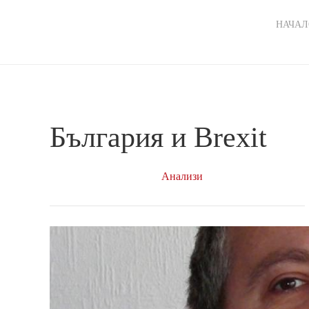
Ma
НАЧАЛ
nav
България и Brexit
Анализи