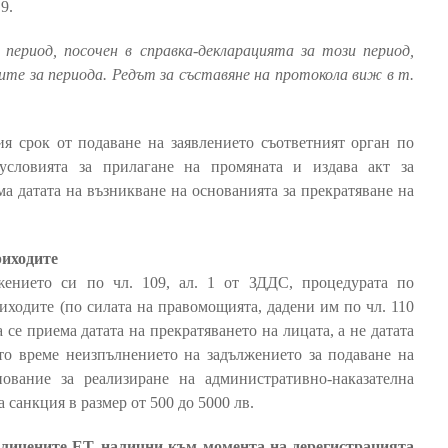
9.
период, посочен в справка-декларацията за този период,
ите за периода. Редът за съставяне на протокола виж в т.
ия срок от подаване на заявлението съответният орган по
условията за прилагане на промяната и издава акт за
ма датата на възникване на основанията за прекратяване на
риходите
жението си по чл. 109, ал. 1 от ЗДДС, процедурата по
иходите (по силата на правомощията, дадени им по чл. 110
а се приема датата на прекратяването на лицата, а не датата
то време неизпълнението на задължението за подаване на
нование за реализиране на административно-наказателна
 санкция в размер от 500 до 5000 лв.
аличените ЕТ, налични към момента на дерегистрацията