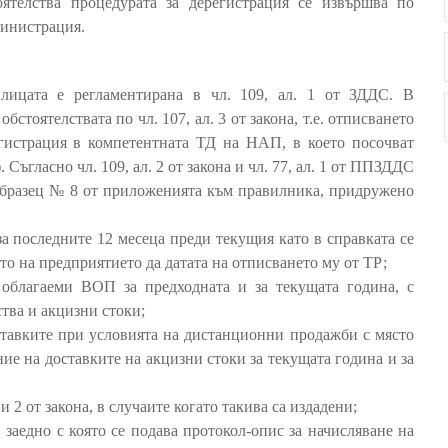
оятелства процедурата за дерегистрация се извършва по
министрация.
лицата е регламентирана в чл. 109, ал. 1 от ЗДДС. В
бстоятелствата по чл. 107, ал. 3 от закона, т.е. отписването
егистрация в компетентната ТД на НАП, в което посочват
. Съгласно чл. 109, ал. 2 от закона и чл. 77, ал. 1 от ППЗДДС
образец № 8 от приложенията към правилника, придружено
за последните 12 месеца преди текущия като в справката се
то на предприятието да датата на отписването му от ТР;
 облагаеми ВОП за предходната и за текущата година, с
тва и акцизни стоки;
оставките при условията на дистанционни продажби с място
ние на доставките на акцизни стоки за текущата година и за
 и 2 от закона, в случаите когато такива са издадени;
 заедно с която се подава протокол-опис за начисляване на