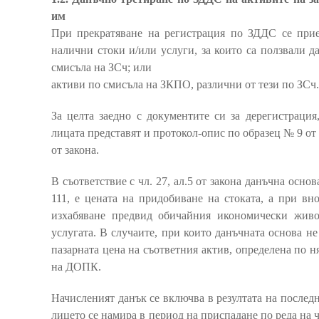
им
При прекратяване на регистрация по ЗДДС се прие
налични стоки и/или услуги, за които са ползвали д
смисъла на ЗСч; или
активи по смисъла на ЗКПО, различни от тези по ЗСч.
За целта заедно с документите си за дерегистрация
лицата представят и протокол-опис по образец № 9 о
от закона.
В съответствие с чл. 27, ал.5 от закона данъчна осно
111, е цената на придобиване на стоката, а при вн
изхабяване предвид обичайния икономически живо
услугата. В случаите, при които данъчната основа не
пазарната цена на съответния актив, определена по ня
на ДОПК.
Начисленият данък се включва в резултата на последн
лицето се намира в период на приспадане по реда на чл