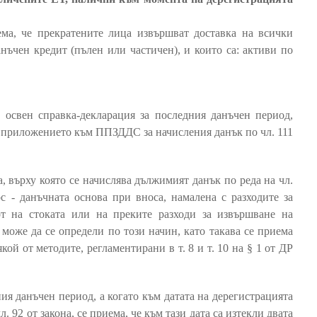
ма, че прекратените лица извършват доставка на всички
анъчен кредит (пълен или частичен), и които са: активи по
, освен справка-декларация за последния данъчен период,
т приложението към ППЗДДС за начисления данък по чл. 111
ва, върху която се начислява дължимият данък по реда на чл.
ос - данъчната основа при вноса, намалена с разходите за
т на стоката или на преките разходи за извършване на
 може да се определи по този начин, като такава се приема
кой от методите, регламентирани в т. 8 и т. 10 на § 1 от ДР
ия данъчен период, а когато към датата на дерегистрацията
. 92 от закона, се приема, че към тази дата са изтекли двата