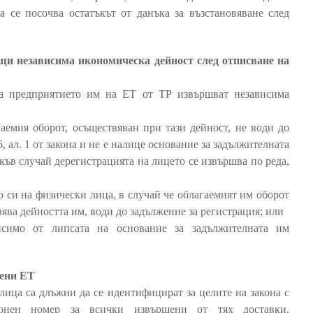
 се посочва остатъкът от данъка за възстановяване след
щи независима икономическа дейност след отписване на
на предприятието им на ЕТ от ТР извършват независима
агаемия оборот, осъществяван при тази дейност, не води до
, ал. 1 от закона и не е налице основание за задължителната
акъв случай дерегистрацията на лицето се извършва по реда,
то си на физически лица, в случай че облагаемият им оборот
вява дейността им, води до задължение за регистрация; или
исимо от липсата на основание за задължителната им
чени ЕТ
лица са длъжни да се идентифицират за целите на закона с
ионен номер за всички извършени от тях доставки,