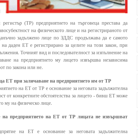
регистър (ТР) предприятието на търговеца престава да
авосубектност на физическото лице и на регистрираното от
данъчно задължено лице по ЗДДС продължава да е самото
о на даден ЕТ е регистрирано за целите на този закон, при
дължения. Точният вид и последователност за изпълнение на
чаване на предприятието му лицето извършва независима
от по закона или не.
ца ЕТ при заличаване на предприятието им от ТР
риятието на ЕТ от ТР е основание за неговата задължителна
ост от конкретните обстоятелства за лицето - бивш ЕТ може
то му на физическо лице.
не на предприятието на ЕТ от ТР лицата не извършват
дпрятие на ЕТ е основание за неговата задължителна