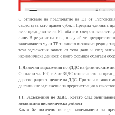
С отписване на предприятие на ЕТ от Търговския 
съществува като правен субект. Предвид единната пр
него предприятие на ЕТ обаче и след отписването 
лице. В резултат на това, в случай че предприятиет
заличаването му от ТР за лицето възникват редица за
тези задължения зависи от това дали и след зали
икономическа дейност, с която формира облагаем обор
1. Данъчни задължения по ЗДДС на физическите ли
Съгласно чл. 107, т. 3 от ЗДДС отписването на предп
дерегистрация за целите на ДДС. При това в зависим
да възникне задължение за пререгистрация в качество
1.1. Задължения по ЗДДС, когато след заличава
независима икономическа дейност
Както бе посочено по-горе заличаването на пре