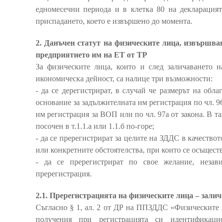
едномесечни периода и в клетка 80 на декларацията
приспадането, което е извършено до момента.
2. Данъчен статут на физическите лица, извършва
предприятието им на ЕТ от ТР
За физическите лица, които и след заличаването 
икономическа дейност, са налице три възможности:
- да се дерегистрират, в случай че размерът на обл
основание за задължителната им регистрация по чл. 96
им регистрация за ВОП или по чл. 97а от закона. В т
посочен в т.1.1.а или 1.1.б по-горе;
- да се пререгистрират за целите на ЗДДС в качество
или конкретните обстоятелства, при които се осъщест
- да се пререгистрират по свое желание, незав
пререгистрация.
2.1. Пререгистрацията на физическите лица – зали
Съгласно § 1, ал. 2 от ДР на ППЗДДС «Физическите 
получения при регистрацията си идентификац