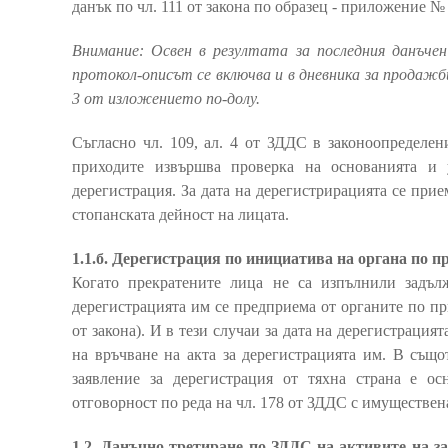
данък по чл. 111 от закона по образец - приложение № 
Внимание: Освен в резултата за последния данъчен 
протокол-описът се включва и в дневника за продажб
3 от изложението по-долу.
Съгласно чл. 109, ал. 4 от ЗДДС в законоопределен
приходите извършва проверка на основанията и 
дерегистрация. За дата на дерегистрирацията се прие
стопанската дейност на лицата.
1.1.б. Дерегистрация по инициатива на органа по п
Когато прекратените лица не са изпълнили задъл
дерегистрацията им се предприема от органите по пр
от закона). И в тези случаи за дата на дерегистрацият
на връчване на акта за дерегистрацията им. В също
заявление за дерегистрация от тяхна страна е ос
отговорност по реда на чл. 178 от ЗДДС с имуществена
1.2. Данъчно третиране по ЗДДС на активите на з