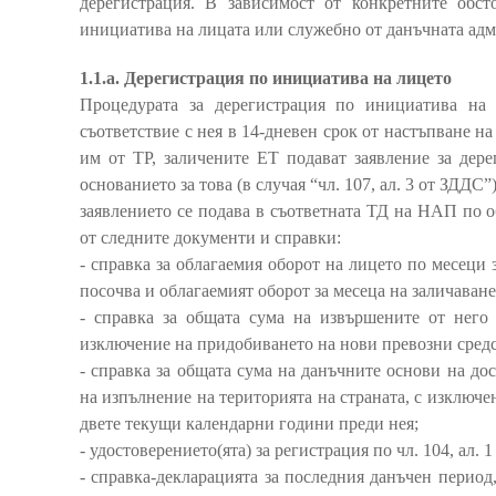
дерегистрация. В зависимост от конкретните обст
инициатива на лицата или служебно от данъчната ад
1.1.а. Дерегистрация по инициатива на лицето
Процедурата за дерегистрация по инициатива на 
съответствие с нея в 14-дневен срок от настъпване на о
им от ТР, заличените ЕТ подават заявление за дер
основанието за това (в случая “чл. 107, ал. 3 от ЗДДС”)
заявлението се подава в съответната ТД на НАП по 
от следните документи и справки:
- справка за облагаемия оборот на лицето по месеци 
посочва и облагаемият оборот за месеца на заличаване
- справка за общата сума на извършените от него
изключение на придобиването на нови превозни средс
- справка за общата сума на данъчните основи на д
на изпълнение на територията на страната, с изключе
двете текущи календарни години преди нея;
- удостоверението(ята) за регистрация по чл. 104, ал. 1
- справка-декларацията за последния данъчен период,