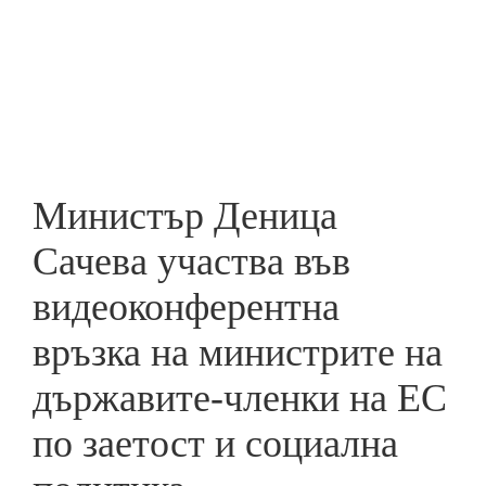
Skip
to
ПРЕДПРИЕМАЧ
main
content
Mинистър Деница
Сачева участва във
видеоконферентна
връзка на министрите на
държавите-членки на ЕС
по заетост и социална