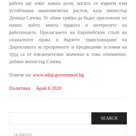
работа ще имат важна роля, когато се върнем към
устойчивия икономически растеж, каза министър
Деница Сачева. Те обаче трябва да бъдат приложени по
начин, който зачита правата и интересите на
работниците. Прилагането на Европейския стълб на
социалните права и бързото транспониране на
Директивата за прозрачните и предвидими условия на
труд са от изключително значение в това отношение,
добави министър Сачева.
Повече на:
www.mlsp.government.bg
Политики
Брой 6 2020
Search
SIDE
НОВИНИ