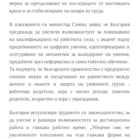
мерки за преодоляване на последиците от настоящата
криза и за стабилизиране на пазара на труда.
В изказването си министър Сачева заяви, че България
предвижда да увеличи възможностите за повишаване
на квалификацията на работната сила, с акцент върху
придобиването на цифрови умения, идентифициране и
осигуряване на механизъм за валидиране на умения,
придобити чрез неформално и самостоятелно обучение.
Тя подчерта, че българското правителство е предприело
спешни мерки за насърчаване на равенството между
жените и мъжете и защита на уязвимите групи -
работещи родители, хора с ниски доходи, самотни
родители, възрастни и хора с увреждания.
България актуализира трудовото си законодателство, за
да улесни и разшири възможностите за дистанционна
работа и гъвкаво работно време. „Убедени сме, че
увеличеното използване на тези гъвкави форми на