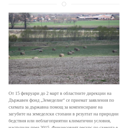
От 15 февруари до 2 март в областните дирекции на
Държавен фонд „Земеделие“ се приемат заявления по
схемата за държавна помощ за компенсиране на
загубите на земеделски стопани в резултат на природни
бедствия или неблагоприятни климатични условия,
настъпили през 2015. Финансовият ресурс по схемата е