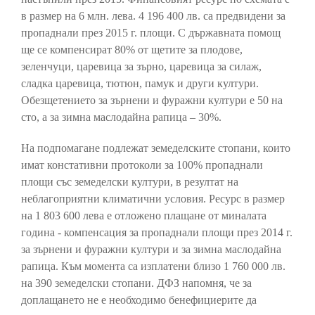
в размер на 6 млн. лева. 4 196 400 лв. са предвидени за
пропаднали през 2015 г. площи. С държавната помощ
ще се компенсират 80% от щетите за плодове,
зеленчуци, царевица за зърно, царевица за силаж,
сладка царевица, тютюн, памук и други култури.
Обезщетението за зърнени и фуражни култури е 50 на
сто, а за зимна маслодайна рапица – 30%.
На подпомагане подлежат земеделските стопани, които
имат констативни протоколи за 100% пропаднали
площи със земеделски култури, в резултат на
неблагоприятни климатични условия. Ресурс в размер
на 1 803 600 лева e отложено плащане от миналата
година - компенсация за пропаднали площи през 2014 г.
за зърнени и фуражни култури и за зимна маслодайна
рапица. Към момента са изплатени близо 1 760 000 лв.
на 390 земеделски стопани. ДФЗ напомня, че за
доплащането не е необходимо бенефициерите да