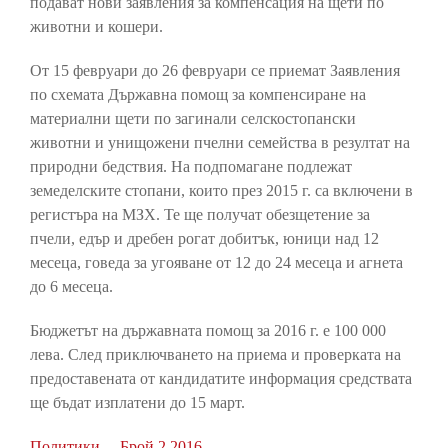
подават нови заявления за компенсация на щети по
животни и кошери.
От 15 февруари до 26 февруари се приемат Заявления
по схемата Държавна помощ за компенсиране на
материални щети по загинали селскостопански
животни и унищожени пчелни семейства в резултат на
природни бедствия. На подпомагане подлежат
земеделските стопани, които през 2015 г. са включени в
регистъра на МЗХ. Те ще получат обезщетение за
пчели, едър и дребен рогат добитък, юници над 12
месеца, говеда за угояване от 12 до 24 месеца и агнета
до 6 месеца.
Бюджетът на държавната помощ за 2016 г. е 100 000
лева. След приключването на приема и проверката на
предоставената от кандидатите информация средствата
ще бъдат изплатени до 15 март.
Политики
Брой 2 2016