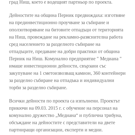
град Ниш, което е водещият партньор по проекта.
Дейностите на община Перник предвиждаха: изготвяне
на прединвестиционно проучване за събиране и
оползотворяване на битовите отпадъци от територията
на Ниш, провеждане на рекламно-разяснителна работа
сред населението за разделното събиране на
отпадъците, предаване на добри практики от община
Перник на Ниш. Комунално предприятие " Медиана "
имаше инвестиционни дейности, свързани със
закупуване на 1 сметоизвозващ камион, 360 контейнери
за разделно събиране на отпадъка и индивидуални
торби за разделно събиране.
Всички дейности по проекта са изпълнени. Проектът
прикючи на 09.03. 2015 г. с обучение на персонал на
комунално дружество „Медиана“ и публична трибуна,
обсъждане на дейностите с представители на двете
партниращи организации, експерти и медии.