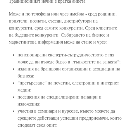
Традиционният начин е кратка анкета.
Може и по телефона или чрез имейла - сред роднини,
приятели, познати, съседи, дистрибутори на
конкуренти, сред самите конкуренти. Сред клиентите
на бъдещите конкуренти. Събирането на бизнес и
маркетингова информация може да стане и чрез:
пенсионирани експерти-сътрудничеството с тях
може да ви въведе бързо в „тънкостите на занаята”;
издания на браншови организации и асоциации на
бизнеса;
“претърсване” на печатни, електронни и интернет
медии;
посещения на специализирани панаири и
изложения;
участия в семинари и курсове, където можете да
срещнете действащи успешни предприемачи, които
споделят своя опит;