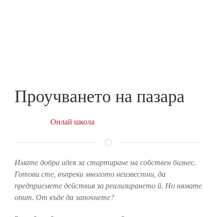
Skip
to
ПРЕДПРИЕМАЧ
main
content
Проучването на пазара
Онлай школа
Имате добра идея за стартиране на собствен бизнес.
Готови сте, въпреки многото неизвестни, да
предприемете действия за реализирането й. Но нямате
опит. От къде да започнете?