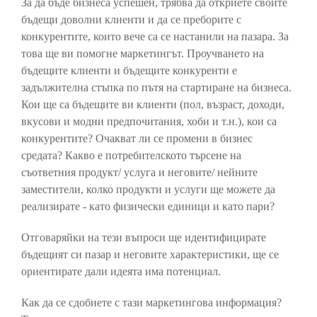
За да бъде бизнеса успешен, трябва да откриете своите
бъдещи доволни клиенти и да се преборите с
конкурентите, които вече са се настанили на пазара. За
това ще ви помогне маркетингът. Проучването на
бъдещите клиенти и бъдещите конкуренти е
задължителна стъпка по пътя на стартиране на бизнеса.
Кои ще са бъдещите ви клиенти (пол, възраст, доходи,
вкусови и модни предпочитания, хоби и т.н.), кои са
конкурентите?
Очакват ли се промени в бизнес
средата? Какво е потребителското търсене на
съответния продукт/ услуга и неговите/ нейните
заместители, колко продукти и услуги ще можете да
реализирате - като физически единици и като пари?
Отговаряйки на тези въпроси ще идентифицирате
бъдещият си пазар и неговите характеристики, ще се
ориентирате дали идеята има потенциал.
Как да се сдобиете с тази маркетингова информация?