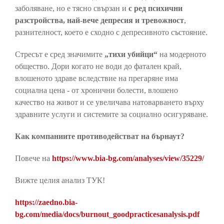
заболяване, но е тясно свързан и
с ред психични
разстройства, най-вече депресия и тревожност
,
разнителност, което е сходно с депресивното състояние.
Стресът е сред значимите
„тихи убийци“
на модерното
общество. Дори когато не води до фатален край,
влошеното здраве вследствие на прегаряне има
социална цена - от хронични болести, влошено
качество на живот и се увеличава натоварването върху
здравните услуги и системите за социално осигуряване.
Как компаниите противодействат на бърнаут?
Повече на
https://www.bia-bg.com/analyses/view/35229/
Вижте целия анализ ТУК!
https://zaedno.bia-
bg.com/media/docs/burnout_goodpracticesanalysis.pdf