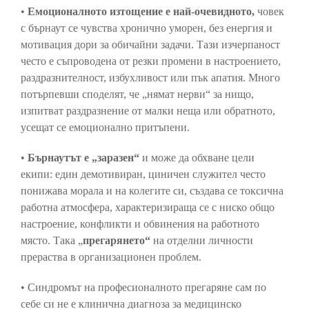
•
Емоционалното изтощение е най-очевидното,
човек
с бърнаут се чувства хронично уморен, без енергия и
мотивация дори за обичайни задачи. Тази изчерпаност
често е съпроводена от резки промени в настроението,
раздразнителност, избухливост или пък апатия. Много
потърпевши споделят, че „нямат нерви“ за нищо,
изпитват раздразнение от малки неща или обратното,
усещат се емоционално притъпени.
•
Бърнаутът е „заразен“
и може да обхване цели
екипи: един демотивиран, циничен служител често
понижава морала и на колегите си, създава се токсична
работна атмосфера, характеризираща се с ниско общо
настроение, конфликти и обвинения на работното
място. Така „
прегарянето“
на отделни личности
прераства в организационен проблем.
• Синдромът на професионалното прегаряне сам по
себе си не е клинична диагноза за медицинско