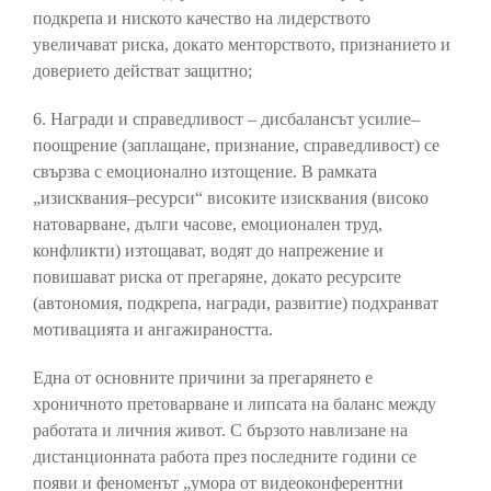
подкрепа и ниското качество на лидерството
увеличават риска, докато менторството, признанието и
доверието действат защитно;
6. Награди и справедливост – дисбалансът усилие–
поощрение (заплащане, признание, справедливост) се
свързва с емоционално изтощение. В рамката
„изисквания–ресурси“ високите изисквания (високо
натоварване, дълги часове, емоционален труд,
конфликти) изтощават, водят до напрежение и
повишават риска от прегаряне, докато ресурсите
(автономия, подкрепа, награди, развитие) подхранват
мотивацията и ангажираността.
Една от основните причини за прегарянето е
хроничното претоварване и липсата на баланс между
работата и личния живот. С бързото навлизане на
дистанционната работа през последните години се
появи и феноменът „умора от видеоконферентни