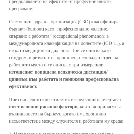
преодоляването на ефектите от професионалното
прегряване.
Световната здравна организация (СЗО) класифицира
бърнаут (burnout) като „професионално явление,
свързано с работата“ (occupational phenomenon) в
международната класификация на болестите (ICD-11), а
не като медицинска диагноза. Той се описва като
синдром, в резултат на хроничен, неовладян стрес на
работното място и се описва с три измерения:
изтощение; повишена психическа дистанция/
цинизъм към работата и понижена професионална
ефективност.
През последните десетилетия изследванията очертават
шест основни рискови фактори,
които допринасят за
възникването на бърнаут, когато има хронично
несъответствие между служителя и работната му среда: