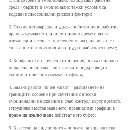
1. Натоварена и емоционално изтощаваща работна
среда - бързите и емоционално тежки условия са
водещи психосоциални рискови фактори;
2. Голямо натоварване и удължено/нетипично работно
време – удълженото или нетипично време и чести
извънредни часове са постоянен маркер на риск и са
свързани с организацията на труда и работното време;
3. Конфликти и нарушени отношения; ниска социална
подкрепа повишават риска, докато подкрепящите
екипни отношения смекчават ефекта;
4. Баланс работа–личен живот – размиването на
границите, особено при съчетание с високи
емоционални изисквания и слаб контрол върху времето,
затруднява възстановяването; предвидими графици и
право на изключване
действат като буфер;
5. Качество на лидерството – липсата на управленска