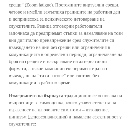
срещи“ (Zoom fatigue). Постоянните виртуални срещи,
чатове и имейли замъглиха границите на работния ден
и допринесоха за психическото натоварване на
служителите. Редица отговорни работодатели
започнаха да предприемат стъпки за намаляване на този
вид дигитално пренапрежение сред служителите си-
въвеждането на дни без срещи или ограничения в
комуникацията в определени периоди, ограничаване на
броя на срещите и насърчаване на алтернативни
формати, а някои компании експериментират и с
въвеждане на “тихи часове” или слотове без
комуникации в работно време.
Измерването на бърнаута
традиционно се основава на
въпросници за самооценка, които улавят степента на
изразеност на ключовите симптоми – изтощение,
цинизъм (деперсонализация) и намалена ефективност у
служителите: