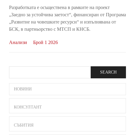
Разработката е осъществена в рамките на проект
„Заедно за устойчива заетост“, финансиран от Програма
„Развитие на човешките ресурси“ и изпълнявана от
БСК, в партньорство с МТСП и КНСБ.
Анализи
Брой 1 2026
Search
SIDE
НОВИНИ
BAR
MENU
КОНСУЛТАНТ
СЪБИТИЯ