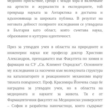
медийно присъствие, срещи с млади хора и включване
на артисти и журналисти в експедициите, той
превръща науката за Антарктика в достъпна и
вдъхновяваща за широката публика. В резултат на
неговата дейност полярните изследвания се утвърдиха
в България като област, която съчетава наука,
образование и културна идентичност.
Приз за утвърден учен в областта на природните и
инженерни науки взе професор доктор Християн
Александров, преподавател във Факултета по химия и
фармация на СУ „Св. Климент Охридски“. Основните
му изследвания са насочени към молекулната структура
на катализаторите и реакционните механизми върху
тяхната повърхност. Проф. Красимира Йончева също бе
наградена за утвърден учен, но в областта на
медицината и науките за живота. Тя е от
Фармацевтичния факултет на Медицински университет
– София и разработва наночастици, които съдържат