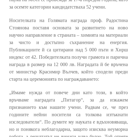
за осемте категории кандидатстваха 52 учени.
Носителката на Голямата награда проф. Радостина
Стоянова поставя основата за развитието на ново
научно направление в страната – химията на материали
за чисто и достъпно съхранение на енергия.
Публикациите й са цитирани над 5 000 пъти и Хирш
индекс от 42. Победителката получи грамота и парична
награда в размер на 12 000 лв. Наградата й бе връчена
от министър Красимир Вълчев, който сподели преди
старта на церемонията по награждаването:
„Имаме нужда от повече дни като този, в който
връчваме наградата „Питагор“, за да изкажем
признанието към нашите учени. Радвам се, че през
годините нейни носители са толкова изтъкнати
изследователи“. По думите му науката е вдъхновяваща,
но и понякога неблагодарна, защото изисква неуморна
работа, а резултатът не винаги идва бързо. Той отчете