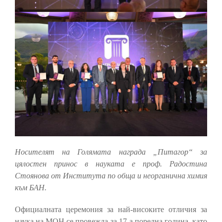
Носителят на Голямата награда „Питагор“ за
цялостен принос в науката е проф. Радостина
Стоянова от Института по обща и неорганична химия
към БАН.
Официалната церемония за най-високите отличия за
наука на МОН се провежда за 17-а поредна година, като