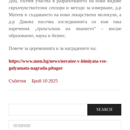
Доц. Ралчев участва в разработването на нови видове
свръхчувствителни сензори и методи за измерване, д-р
Матеев в създаването на нови лекарствени молекули, а
д-р Дакова насочва изследванията си към така
наречения „триъгълник на знанието“ – висше
образование, наука и бизнес.
Повече за церемонията и за наградените на:
https://www.mon.bg/news/novator-v-himiyata-vze-
golyamata-nagrada-pitagor
Събития
Брой 10 2025
Search
SIDE
НОВИНИ