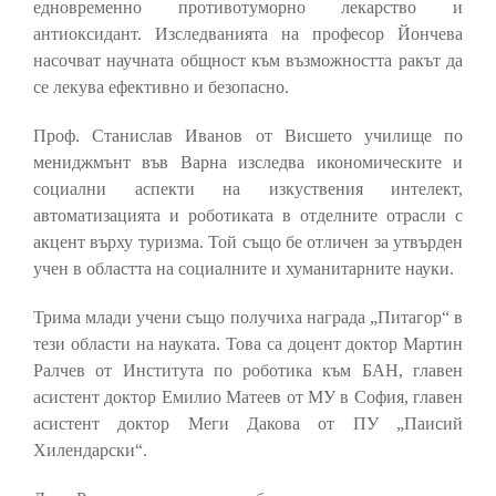
едновременно противотуморно лекарство и
антиоксидант. Изследванията на професор Йончева
насочват научната общност към възможността ракът да
се лекува ефективно и безопасно.
Проф. Станислав Иванов от Висшето училище по
мениджмънт във Варна изследва икономическите и
социални аспекти на изкуствения интелект,
автоматизацията и роботиката в отделните отрасли с
акцент върху туризма. Той също бе отличен за утвърден
учен в областта на социалните и хуманитарните науки.
Трима млади учени също получиха награда „Питагор“ в
тези области на науката. Това са доцент доктор Мартин
Ралчев от Института по роботика към БАН, главен
асистент доктор Емилио Матеев от МУ в София, главен
асистент доктор Меги Дакова от ПУ „Паисий
Хилендарски“.