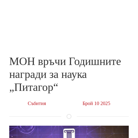
Skip
to
ПРЕДПРИЕМАЧ
main
content
МОН връчи Годишните
награди за наука
„Питагор“
Събития
Брой 10 2025