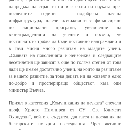
напредъка на страната ни в сферата на науката през
последните години – подобрена научна
инфраструктура, повече възможности за финансиране
по национални програми, увеличение на
възнагражденията на учените и посочи, че
постигнатото трябва да бъде постоянно надграждано и
в тази мисия много разчитам на младите учени.
„Смяната на поколенията е неизбежна и следващите
десетилетия ще зависят в още по-голяма степен от това
дали ще имаме достатъчно учени, на които да разчитаме
за нашето развитие, за това децата ни да живеят в едно
по-добро и проспериращо общество“, каза още
министър Вълчев.
Призът в категория „Комуникация на науката“ спечели
проф. Христо Пимпирев от СУ „Св. Климент
Охридски“, който е създател, двигател и посланик на
българските полярни изследвания. Чрез активно