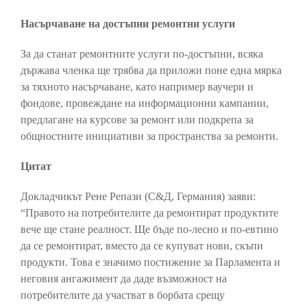
Насърчаване на достъпни ремонтни услуги
За да станат ремонтните услуги по-достъпни, всяка
държава членка ще трябва да приложи поне една мярка
за тяхното насърчаване, като например ваучери и
фондове, провеждане на информационни кампании,
предлагане на курсове за ремонт или подкрепа за
общностните инициативи за пространства за ремонти.
Цитат
Докладчикът Рене Репази (С&Д, Германия) заяви:
“Правото на потребителите да ремонтират продуктите
вече ще стане реалност. Ще бъде по-лесно и по-евтино
да се ремонтират, вместо да се купуват нови, скъпи
продукти. Това е значимо постижение за Парламента и
неговия ангажимент да даде възможност на
потребителите да участват в борбата срещу