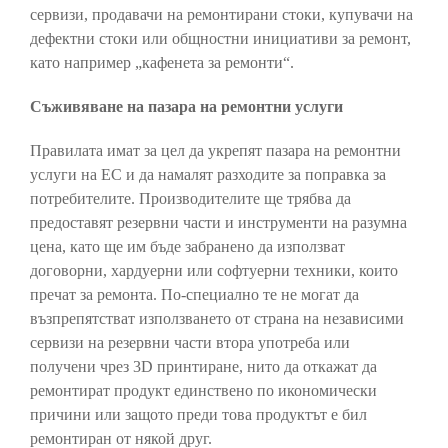
сервизи, продавачи на ремонтирани стоки, купувачи на
дефектни стоки или общностни инициативи за ремонт,
като например „кафенета за ремонти“.
Съживяване на пазара на ремонтни услуги
Правилата имат за цел да укрепят пазара на ремонтни
услуги на ЕС и да намалят разходите за поправка за
потребителите. Производителите ще трябва да
предоставят резервни части и инструменти на разумна
цена, като ще им бъде забранено да използват
договорни, хардуерни или софтуерни техники, които
пречат за ремонта. По-специално те не могат да
възпрепятстват използването от страна на независими
сервизи на резервни части втора употреба или
получени чрез 3D принтиране, нито да откажат да
ремонтират продукт единствено по икономически
причини или защото преди това продуктът е бил
ремонтиран от някой друг.