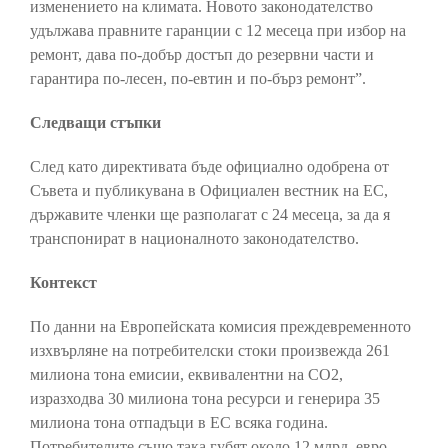
изменението на климата. Новото законодателство
удължава правните гаранции с 12 месеца при избор на
ремонт, дава по-добър достъп до резервни части и
гарантира по-лесен, по-евтин и по-бърз ремонт”.
Следващи стъпки
След като директивата бъде официално одобрена от
Съвета и публикувана в Официален вестник на ЕС,
държавите членки ще разполагат с 24 месеца, за да я
транспонират в националното законодателство.
Контекст
По данни на Европейската комисия преждевременното
изхвърляне на потребителски стоки произвежда 261
милиона тона емисии, еквивалентни на CO2,
изразходва 30 милиона тона ресурси и генерира 35
милиона тона отпадъци в ЕС всяка година.
Потребителите също така губят около 12 млрд. евро