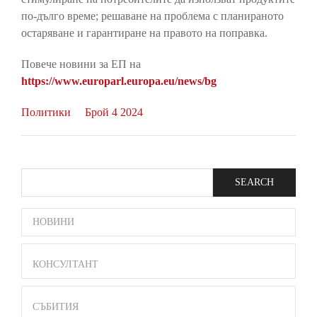
по-дълго време; решаване на проблема с планираното
остаряване и гарантиране на правото на поправка.
Повече новини за ЕП на
https://www.europarl.europa.eu/news/bg
Политики
Брой 4 2024
Search
SIDE
НОВИНИ
BAR
MENU
КОНСУЛТАНТ
СЪБИТИЯ