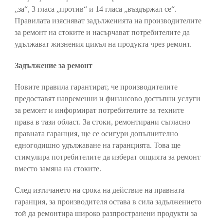
„за“, 3 гласа „против“ и 14 гласа „въздържал се“.
Правилата изясняват задълженията на производителите
за ремонт на стоките и насърчават потребителите да
удължават жизнения цикъл на продукта чрез ремонт.
Задължение за ремонт
Новите правила гарантират, че производителите
предоставят навременни и финансово достъпни услуги
за ремонт и информират потребителите за техните
права в тази област. За стоки, ремонтирани съгласно
правната гаранция, ще се осигури допълнително
едногодишно удължаване на гаранцията. Това ще
стимулира потребителите да изберат опцията за ремонт
вместо замяна на стоките.
След изтичането на срока на действие на правната
гаранция, за производителя остава в сила задължението
той да ремонтира широко разпространени продукти за