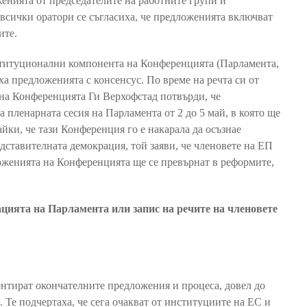
женията от председателите на работните групи и
 всички оратори се съгласиха, че предложенията включват
ите.
ституционални компонента на Конференцията (Парламента,
а предложенията с консенсус. По време на речта си от
 на Конференцията Ги Верхофстад потвърди, че
 пленарната сесия на Парламента от 2 до 5 май, в която ще
йки, че тази Конференция го е накарала да осъзнае
дставителната демокрация, той заяви, че членовете на ЕП
дложенията на Конференцията ще се превърнат в реформите,
ацията на Парламента или запис на речите на членовете
ментират окончателните предложения и процеса, довел до
. Те подчертаха, че сега очакват от институциите на ЕС и