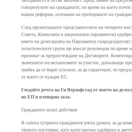
Заседанието в петък започна с представяне на предло
говорителите на гражданите, по време на което почти
важни реформи, основани на препоръките на граждан
След презентациите представителите на четирите ин
Съвета, Комисията и национални парламенти) одобрих
името на делегацията на Парламента съпредседателят
политическите групи ще внесат резолюция по време на
призоват за преразглеждане на Договорите. Коментира
значението на механизмите за участие, допълващи пре
трябва да се борят усилено, за да гарантират, че пре
от които се нуждае ЕС.
Гледайте речта на Ги Верхофстад от името на делег
на ЕП в пленарна зала.
Гражданите искат действия
В събота сутринта гражданите взеха думата, за да ко
тяхното изготвяне, като категорично одобриха и двете