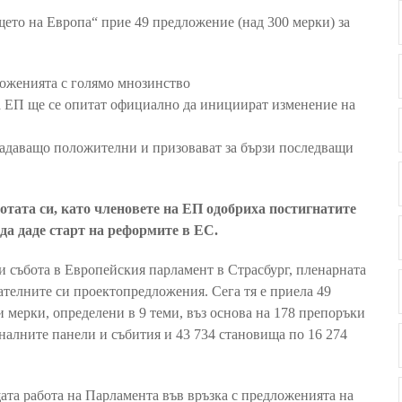
ето на Европа“ прие 49 предложение (над 300 мерки) за
ложенията с голямо мнозинство
на ЕП ще се опитат официално да инициират изменение на
ладаващо положителни и призовават за бързи последващи
тата си, като членовете на ЕП одобриха постигнатите
да даде старт на реформите в ЕС.
 и събота в Европейския парламент в Страсбург, пленарната
ателните си проектопредложения. Сега тя е приела 49
 мерки, определени в 9 теми, въз основа на 178 препоръки
налните панели и събития и 43 734 становища по 16 274
та работа на Парламента във връзка с предложенията на