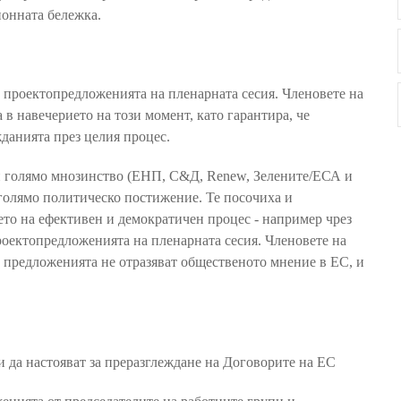
ионната бележка.
 проектопредложенията на пленарната сесия. Членовете на
в навечерието на този момент, като гарантира, че
данията през целия процес.
и голямо мнозинство (ЕНП, С&Д, Renew, Зелените/ЕСА и
 голямо политическо постижение. Те посочиха и
то на ефективен и демократичен процес - например чрез
роектопредложенията на пленарната сесия. Членовете на
е предложенията не отразяват общественото мнение в ЕС, и
и да настояват за преразглеждане на Договорите на ЕС