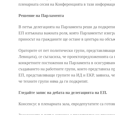
пленарната сесия на Конференцията в тази информац
Решение на Парламента
В петък делегацията на Парламента реши да подкрепи
ЕП изтъкнаха важната роля, която Парламентът изигра 
приносът на гражданите ще остане в центъра на обсъж
Ораторите от пет политически групи, представляващ
Левицата), се съгласиха, че проектопредложенията са
конкретните постижения на Парламента в осигуряване
създаването на работните групи, които представиха п
ЕП, представляващи групите на ИД и ЕКР, заявиха, ч
че техните групи няма да ги подкрепят.
Гледайте запис на дебата на делегацията на ЕП.
Консенсус в пленарната зала, евродепутатите са готов