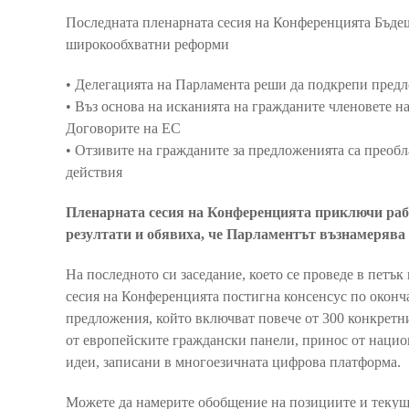
Последната пленарната сесия на Конференцията Бъдещ
широкообхватни реформи
• Делегацията на Парламента реши да подкрепи пред
• Въз основа на исканията на гражданите членовете 
Договорите на ЕС
• Отзивите на гражданите за предложенията са преоб
действия
Пленарната сесия на Конференцията приключи рабо
резултати и обявиха, че Парламентът възнамерява 
На последното си заседание, което се проведе в петък
сесия на Конференцията постигна консенсус по оконч
предложения, който включват повече от 300 конкретни
от европейските граждански панели, принос от нацио
идеи, записани в многоезичната цифрова платформа.
Можете да намерите обобщение на позициите и текуща