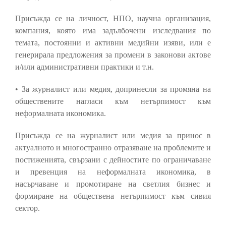
Присъжда се на личност, НПО, научна организация,
компания, която има задълбочени изследвания по
темата, постоянни и активни медийни изяви, или е
генерирала предложения за промени в законови актове
и/или административни практики и т.н.
• За журналист или медия, допринесли за промяна на
обществените нагласи към нетърпимост към
неформалната икономика.
Присъжда се на журналист или медия за принос в
актуалното и многостранно отразяване на проблемите и
постиженията, свързани с дейностите по ограничаване
и превенция на неформалната икономика, в
насърчаване и промотиране на светлия бизнес и
формиране на обществена нетърпимост към сивия
сектор.