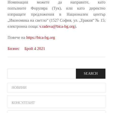
Номинации можете да направите, като
попълните Форуляра (Тук), или като директно
изпращате предложения в Национален център
„Икономика на светло“ (1527 София, ул. „Тракия“ № 15;
електронна поща:
v.radeva@bica-bg.org
).
Повече на
https://bica-bg.org
Бизнес
Брой 4 2021
Search
SIDE
НОВИНИ
BAR
MENU
КОНСУЛТАНТ