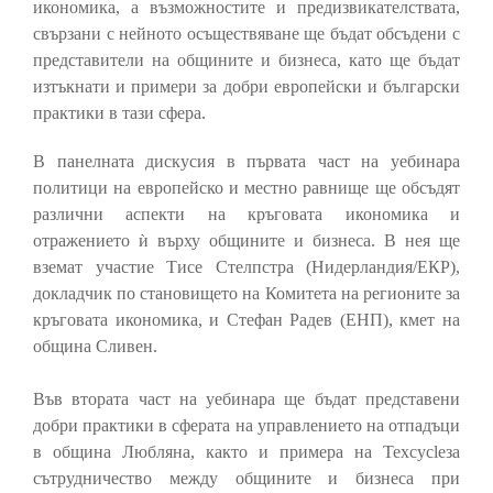
икономика, а възможностите и предизвикателствата,
свързани с нейното осъществяване ще бъдат обсъдени с
представители на общините и бизнеса, като ще бъдат
изтъкнати и примери за добри европейски и български
практики в тази сфера.
В панелната дискусия в първата част на уебинара
политици на европейско и местно равнище ще обсъдят
различни аспекти на кръговата икономика и
отражението ѝ върху общините и бизнеса. В нея ще
вземат участие Тисе Стелпстра (Нидерландия/ЕКР),
докладчик по становището на Комитета на регионите за
кръговата икономика, и Стефан Радев (ЕНП), кмет на
община Сливен.
Във втората част на уебинара ще бъдат представени
добри практики в сферата на управлението на отпадъци
в община Любляна, както и примера на Texcycleза
сътрудничество между общините и бизнеса при