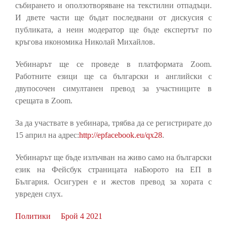
събирането и оползотворяване на текстилни отпадъци.
И двете части ще бъдат последвани от дискусия с
публиката, а неин модератор ще бъде експертът по
кръгова икономика Николай Михайлов.
Уебинарът ще се проведе в платформата Zoom.
Работните езици ще са български и английски с
двупосочен симултанен превод за участниците в
срещата в Zoom.
За да участвате в уебинара, трябва да се регистрирате до
15 април на адрес:
http://epfacebook.eu/qx28
.
Уебинарът ще бъде излъчван на живо само на български
език на Фейсбук страницата наБюрото на ЕП в
България. Осигурен е и жестов превод за хората с
увреден слух.
Политики
Брой 4 2021