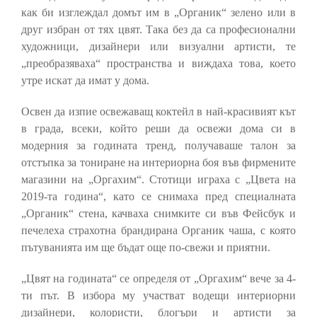
как би изглеждал домът им в „Органик“ зелено или в
друг избран от тях цвят. Така без да са професионални
художници, дизайнери или визуални артисти, те
„преобразяваха“ пространства и виждаха това, което
утре искат да имат у дома.
Освен да изпие освежаващ коктейл в най-красивият кът
в града, всеки, който реши да освежи дома си в
модерния за годината тренд, получаваше талон за
отстъпка за тониране на интериорна боя във фирмените
магазини на „Оргахим“. Стотици играха с „Цвета на
2019-та година“, като се снимаха пред специалната
„Органик“ стена, качваха снимките си във Фейсбук и
печелеха страхотна брандирана Органик чаша, с която
пътуванията им ще бъдат още по-свежи и приятни.
„Цвят на годината“ се определя от „Оргахим“ вече за 4-
ти път. В избора му участват водещи интериорни
дизайнери, колористи, блогъри и артисти за