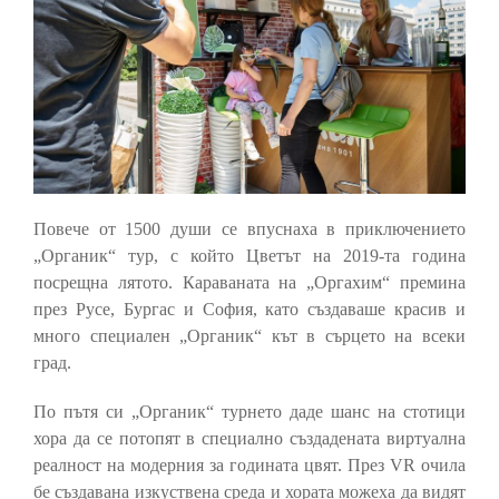
Повече от 1500 души се впуснаха в приключението
„Органик“ тур, с който Цветът на 2019-та година
посрещна лятото. Караваната на „Оргахим“ премина
през Русе, Бургас и София, като създаваше красив и
много специален „Органик“ кът в сърцето на всеки
град.
По пътя си „Органик“ турнето даде шанс на стотици
хора да се потопят в специално създадената виртуална
реалност на модерния за годината цвят. През VR очила
бе създавана изкуствена среда и хората можеха да видят