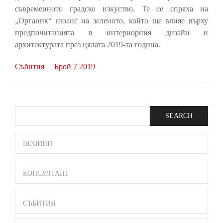
съвременното градско изкуство. Те се спряха на
„Органик“ нюанс на зеленото, който ще влияе върху
предпочитанията в интериорния дизайн и
архитектурата през цялата 2019-та година.
Събития
Брой 7 2019
Search
SIDE
НОВИНИ
BAR
MENU
КОНСУЛТАНТ
СЪБИТИЯ