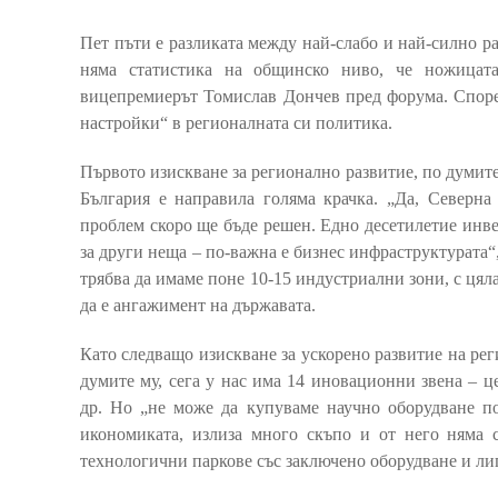
Пет пъти е разликата между най-слабо и най-силно р
няма статистика на общинско ниво, че ножицата
вицепремиерът Томислав Дончев пред форума. Според
настройки“ в регионалната си политика.
Първото изискване за регионално развитие, по думите 
България е направила голяма крачка. „Да, Северна 
проблем скоро ще бъде решен. Едно десетилетие инве
за други неща – по-важна е бизнес инфраструктурата“
трябва да имаме поне 10-15 индустриални зони, с цяла
да е ангажимент на държавата.
Като следващо изискване за ускорено развитие на р
думите му, сега у нас има 14 иновационни звена – ц
др. Но „не може да купуваме научно оборудване по 
икономиката, излиза много скъпо и от него няма 
технологични паркове със заключено оборудване и ли