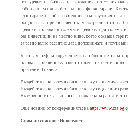
осигуряват на бизнеса и гражданите, но се похвали
собствени усилия, без външно финансиране. Кметъ
адаптиране на образователния към трудовия пазар
общината са приспособени към потребностите на биз
градове и отиват в големите градове, при големите 
без инвестиции на местно ниво, което обхваща терито
за регионално развитие дава половинчати и почти ми
Като зам.шеф на сдружението на общините тя за пор
остават в общините, защото иначе те почти нищо 
протече в 3 панела:
Въздействие на големия бизнес върху икономическото
Въздействие на големия бизнес върху социалното разв
Възмовностите за финансова подкрепа за развитието н
Още новини от конференцията: на
https://www.bia-bg.
Снимки: списание Икономист