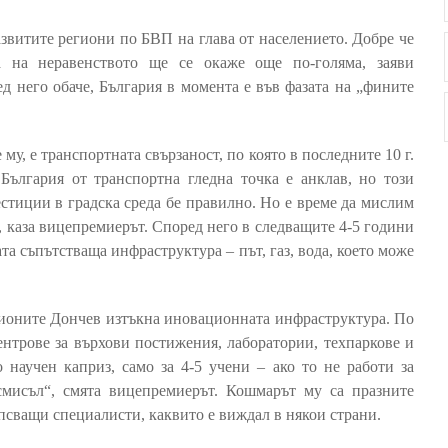
азвитите региони по БВП на глава от населението. Добре че
 на неравенството ще се окаже още по-голяма, заяви
 него обаче, България в момента е във фазата на „фините
му, е транспортната свързаност, по която в последните 10 г.
България от транспортна гледна точка е анклав, но този
стиции в градска среда бе правилно. Но е време да мислим
, каза вицепремиерът. Според него в следващите 4-5 години
та съпътстваща инфраструктура – път, газ, вода, което може
егионите Дончев изтъкна иновационната инфраструктура. По
ентрове за върхови постижения, лаборатории, техпаркове и
научен каприз, само за 4-5 учени – ако то не работи за
смисъл“, смята вицепремиерът. Кошмарът му са празните
псващи специалисти, каквито е виждал в някои страни.