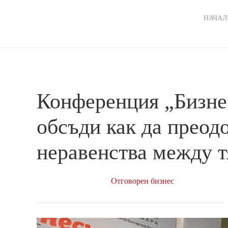
Ma
НАЧАЛ
nav
Конференция „Бизне
обсъди как да преод
неравенства между т
Oтговорен бизнес