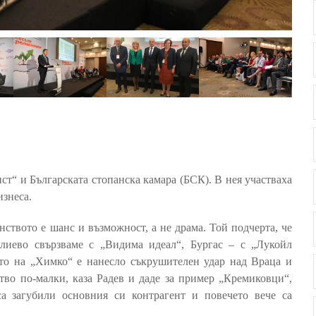
т“ и Българската стопанска камара (БСК). В нея участваха
изнеса.
нството е шанс и възможност, а не драма. Той подчерта, че
иево свързваме с „Видима идеал“, Бургас – с „Лукойл
ето на „Химко“ е нанесло съкрушителен удар над Враца и
тво по-малки, каза Радев и даде за пример „Кремиковци“,
а загубили основния си контрагент и повечето вече са