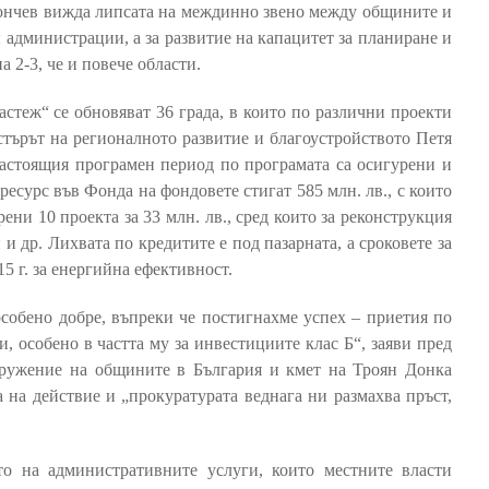
ончев вижда липсата на междинно звено между общините и
и администрации, а за развитие на капацитет за планиране и
 2-3, че и повече области.
астеж“ се обновяват 36 града, в които по различни проекти
стърът на регионалното развитие и благоустройството Петя
настоящия програмен период по програмата са осигурени и
ресурс във Фонда на фондовете стигат 585 млн. лв., с които
ени 10 проекта за 33 млн. лв., сред които за реконструкция
 и др. Лихвата по кредитите е под пазарната, а сроковете за
 15 г. за енергийна ефективност.
особено добре, въпреки че постигнахме успех – приетия по
, особено в частта му за инвестициите клас Б“, заяви пред
дружение на общините в България и кмет на Троян Донка
а на действие и „прокуратурата веднага ни размахва пръст,
о на административните услуги, които местните власти