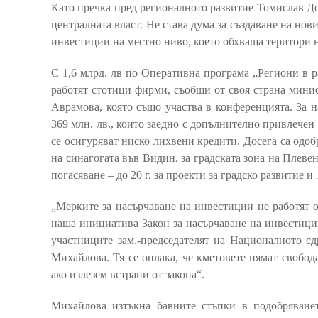
Като пречка пред регионалното развитие Томислав Д
централната власт. Не става дума за създаване на нов
инвестиции на местно ниво, което обхваща територи на
С 1,6 млрд. лв по Оперативна програма „Региони в р
работят стотици фирми, съобщи от своя страна мини
Аврамова, която също участва в конференцията. За 
369 млн. лв., които заедно с допълнително привлечен 
се осигуряват ниско лихвени кредити. Досега са одобр
на синагогата във Видин, за градската зона на Плевен
погасяване – до 20 г. за проекти за градско развитие и
„Мерките за насърчаване на инвестиции не работят 
наша инициатива Закон за насърчаване на инвестиции
участниците зам.-председателят на Националното с
Михайлова. Тя се оплака, че кметовете нямат свобод
ако излезем встрани от закона“.
Михайлова изтъкна бавните стъпки в подобряванет