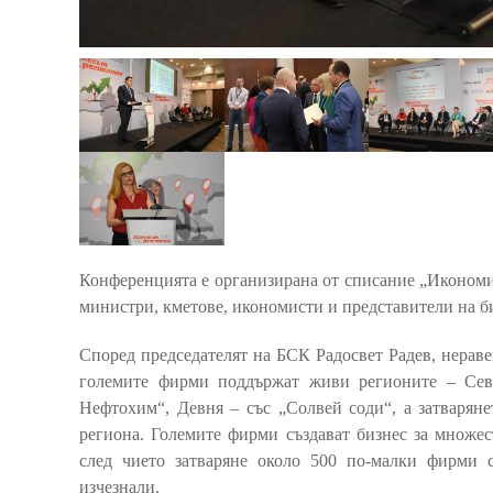
Конференцията е организирана от списание „Икономис
министри, кметове, икономисти и представители на б
Според председателят на БСК Радосвет Радев, нераве
големите фирми поддържат живи регионите – Севл
Нефтохим“, Девня – със „Солвей соди“, а затварян
региона. Големите фирми създават бизнес за множес
след чието затваряне около 500 по-малки фирми с
изчезнали.