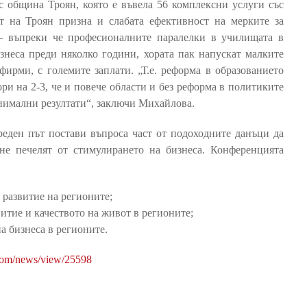
 с община Троян, която е въвела 56 комплексни услуги със
т на Троян призна и слабата ефективност на мерките за
 – въпреки че професионалните паралелки в училищата в
неса преди няколко години, хората пак напускат малките
фирми, с големите заплати. „Т.е. реформа в образованието
ри на 2-3, че и повече области и без реформа в политиките
нимални резултати“, заключи Михайлова.
еден път постави въпроса част от подоходните данъци да
не печелят от стимулирането на бизнеса. Конференцията
 развитие на регионите;
итие и качеството на живот в регионите;
а бизнеса в регионите.
com/news/view/25598