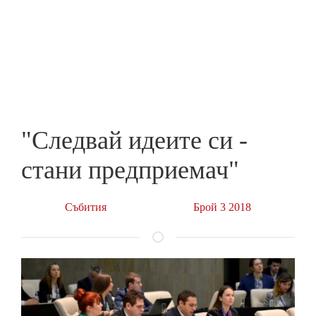
Skip
to
ПРЕДПРИЕМАЧ
main
content
"Следвай идеите си -
стани предприемач"
Събития
Брой 3 2018