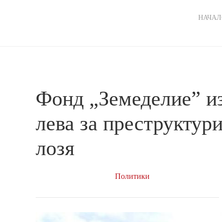
Ma
НАЧАЛ
nav
Фонд „Земеделие” из
лева за преструктур
лозя
Политики