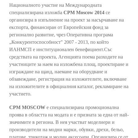
Националното участие на Международната
специализирана изложба
CPM Moscow 2014
се
организира в изпълнение на проект за насърчаване на
експорта, финансиран от Европейския фонд за
регионално развитие, чрез Оперативна програма
„Конкурентоспособност" 2007 - 2013, по който
ИАНМСП е институционален бенефициент.Със
средствата на проекта, Агенцията поема разходите на
участниците за наем на изложбена площ, проектиране и
изграждане на щанд, наемане на оборудване и
обзавеждане, регистрация на изложителите, включване
на изложителите в официалния каталог, рекламиране на
участието.
CPM MOSCOW
e специализирана промоционална
проява в областта на модата и е призната за една от най-
значимите в региона. В нея участват моделиери и
производители на модни марки, обувки, дрехи, бельо,
платове, трикотаж и модни аксесоари. Организира се от