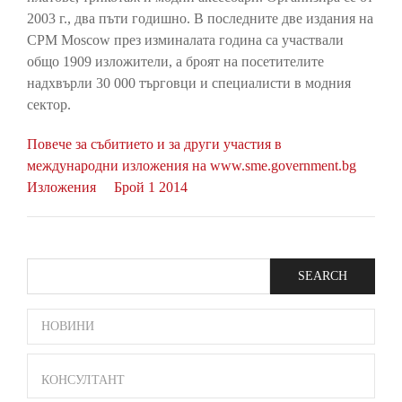
2003 г., два пъти годишно. В последните две издания на
CPM Moscow през изминалата година са участвали
общо 1909 изложители, а броят на посетителите
надхвърли 30 000 търговци и специалисти в модния
сектор.
Повече за събитието и за други участия в
международни изложения на www.sme.government.bg
Изложения
Брой 1 2014
Search
SIDE
НОВИНИ
BAR
MENU
КОНСУЛТАНТ