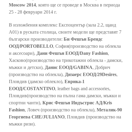
Moscow 2014
, която ще се проведе в Москва в периода
25 - 28 февруари 2014 г.
В изложбения комплекс Експоцентър (зала 2.2, щанд
А01) в руската столица, своите модели ще представят 7
български производители:
Би Фешън Брендс
ООД/PORTOBELLO
, София(производство на облекла
и аксесоари),
Дани Фешън ЕООД/Dany Fashion
,
Хасково(производство на трикотажни облекла - дамски,
мъжки и детски),
Данис ЕООД/GABINA
, Добрич
(производство на облекла),
Дизаерс ЕООД/29Desires
,
Пловдив (дамско облекло),
Еврика-1
ЕООД/COSTANTINO
, leather bags and accessories,
Пловдив(производство на пълна гама дамски, мъжки и
спортни чанти),
Крис Фешън Индъстрис АД/Kris
Fashion
, Ловеч (производство на облекла),
Металик-90
Георгиева СИЕ/JULIANO
, Пловдив (производство на
мъжки ризи).