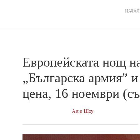
Ma
НАЧАЛ
nav
Европейската нощ на
„Българска армия” и
цена, 16 ноември (съ
Art и Шоу