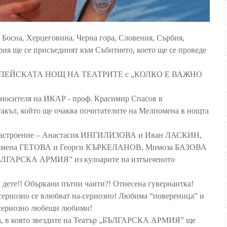
, Босна, Херцеговина, Черна гора, Словения, Сърбия,
ария ще се присъединят към Събитието, което ще се проведе
ВРОПЕЙСКАТА НОЩ НА ТЕАТРИТЕ с „КОЛКО Е ВАЖНО
 носителя на ИКАР - проф. Красимир Спасов в
ъл, който ще очаква почитателите на Мелпомена в нощта
 и настроение – Анастасия ИНГИЛИЗОВА и Иван ЛАСКИН,
ламена ГЕТОВА и Георги КЪРКЕЛАНОВ, Мимоза БАЗОВА
БЪЛГАРСКА АРМИЯ” из кулоарите на изтънченото
 дете!! Объркани пътни чанти?! Отнесена гувернантка!
сериозно се влюбват на-сериозно! Любима “повереница” и
в сериозно любещи любими!
ца, в която звездите на Театър „БЪЛГАРСКА АРМИЯ” ще