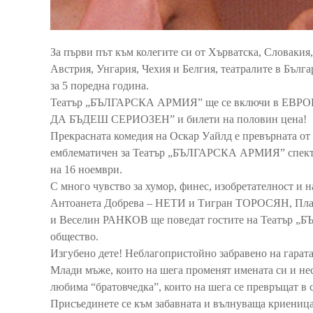
За първи път към колегите си от Хърватска, Словакия
Австрия, Унгария, Чехия и Белгия, театралите в Бълг
за 5 поредна година.
Театър „БЪЛГАРСКА АРМИЯ” ще се включи в Е
ДА БЪДЕШ СЕРИОЗЕН” и билети на половин цена!
Прекрасната комедия на Оскар Уайлд е превърната от
емблематичен за Театър „БЪЛГАРСКА АРМИЯ” спектак
на 16 ноември.
С много чувство за хумор, финес, изобретателност
Антоанета Добрева – НЕТИ и Тигран ТОРОСЯН, П
и Веселин РАНКОВ ще поведат гостите на Театър „
общество.
Изгубено дете! Неблагопристойно забравено на гарата
Млади мъже, които на шега променят имената си и не
любима “братовчедка”, които на шега се превръщат 
Присъединете се към забавната и вълнуваща криени