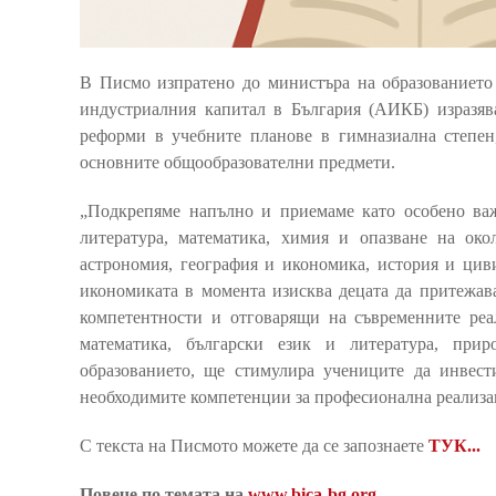
В Писмо изпратено до министъра на образованието 
индустриалния капитал в България (АИКБ) изразяв
реформи в учебните планове в гимназиална степен
основните общообразователни предмети.
„Подкрепяме напълно и приемаме като особено важ
литература, математика, химия и опазване на око
астрономия, география и икономика, история и циви
икономиката в момента изисква децата да притежав
компетентности и отговарящи на съвременните реа
математика, български език и литература, пр
образованието, ще стимулира учениците да инвест
необходимите компетенции за професионална реализа
С текста на Писмото можете да се запознаете
ТУК...
Повече по темата на
www.bica-bg.org