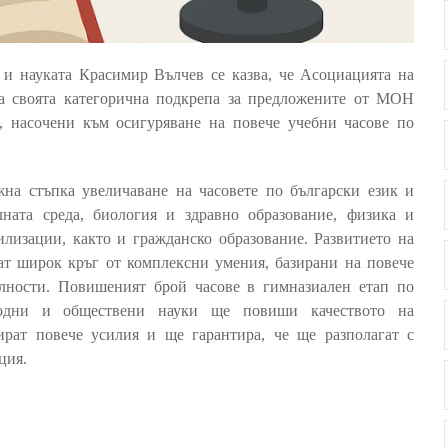
и науката Красимир Вълчев се казва, че Асоциацията на
а своята категорична подкрепа за предложените от МОН
, насочени към осигуряване на повече учебни часове по
на стъпка увеличаване на часовете по български език и
лната среда, биология и здравно образование, физика и
лизации, както и гражданско образование. Развитието на
ат широк кръг от комплексни умения, базирани на повече
лности. Повишеният брой часове в гимназиален етап по
иродни и обществени науки ще повиши качеството на
ират повече усилия и ще гарантира, че ще разполагат с
ция.