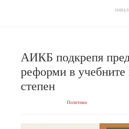
Ma
НАЧАЛ
nav
АИКБ подкрепя пре
реформи в учебните 
степен
Политики