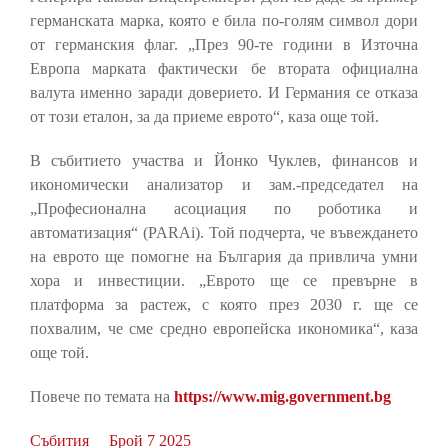
германската марка, която е била по-голям символ дори
от германския флаг. „През 90-те години в Източна
Европа марката фактически бе втората официална
валута именно заради доверието. И Германия се отказа
от този еталон, за да приеме еврото“, каза още той.
В събитието участва и Йонко Чуклев, финансов и
икономически анализатор и зам.-председател на
„Професионална асоциация по роботика и
автоматизация“ (PARAi). Той подчерта, че въвеждането
на еврото ще помогне на България да привлича умни
хора и инвестиции. „Еврото ще се превърне в
платформа за растеж, с която през 2030 г. ще се
похвалим, че сме средно европейска икономика“, каза
още той.
Повече по темата на
https://www.mig.government.bg
Събития
Брой 7 2025