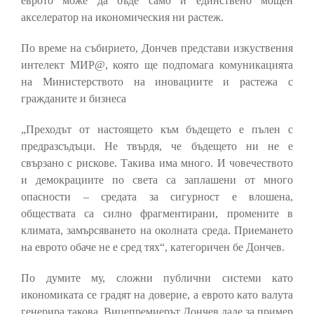
еврото може да бъде само и единствено мощен
акселератор на икономическия ни растеж.
По време на събирието, Дончев представи изкуствения
интелект МИР@, която ще подпомага комуникацията
на Министерството на иновациите и растежа с
гражданите и бизнеса
„Преходът от настоящето към бъдещето е пълен с
предразсъдъци. Не твърдя, че бъдещето ни не е
свързано с рискове. Такива има много. И човечеството
и демокрациите по света са заплашени от много
опасности – средата за сигурност е влошена,
обществата са силно фрагментирани, промените в
климата, замърсяването на околната среда. Приемането
на еврото обаче не е сред тях“, категоричен бе Дончев.
По думите му, сложни публични системи като
икономиката се градят на доверие, а еврото като валута
генерира такова. Вицепремиерът Дончев даде за пример