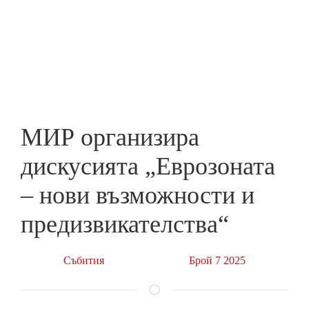
Skip
to
ПРЕДПРИЕМАЧ
main
content
МИР организира
дискусията „Еврозоната
– нови възможности и
предизвикателства“
Събития
Брой 7 2025